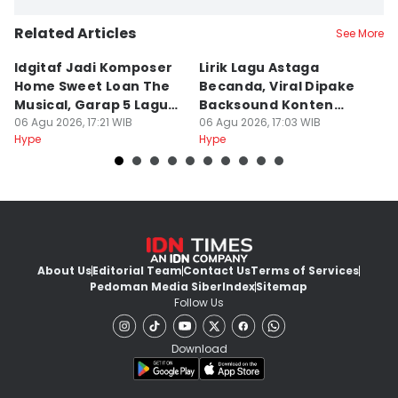
Related Articles
See More
Idgitaf Jadi Komposer
Lirik Lagu Astaga
7
Home Sweet Loan The
Becanda, Viral Dipake
M
Musical, Garap 5 Lagu
Backsound Konten
T
Baru
06 Agu 2026, 17:21 WIB
TikTok
06 Agu 2026, 17:03 WIB
K
06
Hype
Hype
Hy
About Us
Editorial Team
Contact Us
Terms of Services
Pedoman Media Siber
Index
Sitemap
Follow Us
Download