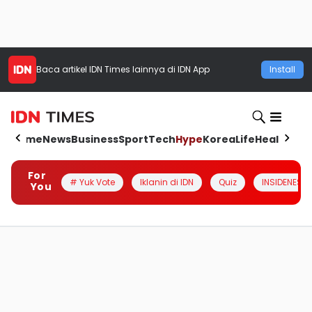
Baca artikel
IDN Times
lainnya di IDN App
Install
Home
News
Business
Sport
Tech
Hype
Korea
Life
Health
Aut
For
# Yuk Vote
Iklanin di IDN
Quiz
INSIDENESIA
You