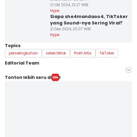
21 Okt 2024, 13:27 WIB
Hype
Siapa she4mandaoo4, TikToker
yang Sound-nya Sering Viral?
21 Des 2024, 20:07 WIB
Hype
Topics
perselingkuhan
seleb tiktok
Profil Artis
TikToker
Editorial Team
Editor
Tonton lebih seru di
Triadanti N
Editor
Erfah Nanda