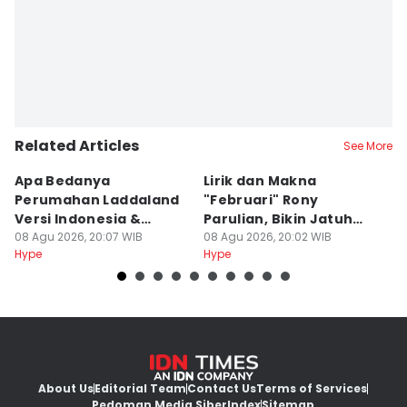
Related Articles
See More
Apa Bedanya
Lirik dan Makna
8
Perumahan Laddaland
"Februari" Rony
M
Versi Indonesia &
Parulian, Bikin Jatuh
h
Thailand?
08 Agu 2026, 20:07 WIB
Cinta?
08 Agu 2026, 20:02 WIB
08
Hype
Hype
Hy
About Us
Editorial Team
Contact Us
Terms of Services
Pedoman Media Siber
Index
Sitemap