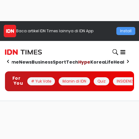
Baca artikel
IDN Times
lainnya di IDN App
Install
Home
News
Business
Sport
Tech
Hype
Korea
Life
Health
Aut
For
# Yuk Vote
Iklanin di IDN
Quiz
INSIDENESIA
You