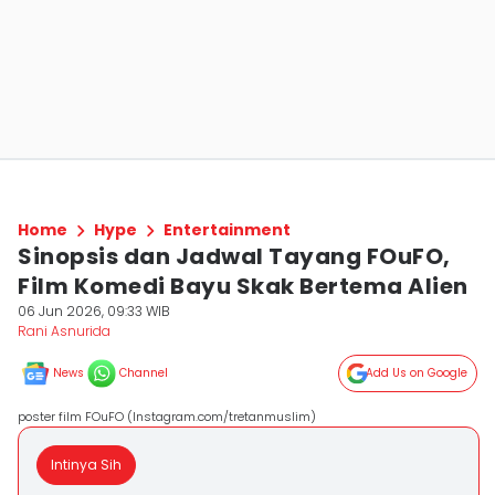
Home
Hype
Entertainment
Sinopsis dan Jadwal Tayang FOuFO,
Film Komedi Bayu Skak Bertema Alien
06 Jun 2026, 09:33 WIB
Rani Asnurida
News
Channel
Add Us on Google
poster film FOuFO (Instagram.com/tretanmuslim)
Intinya Sih