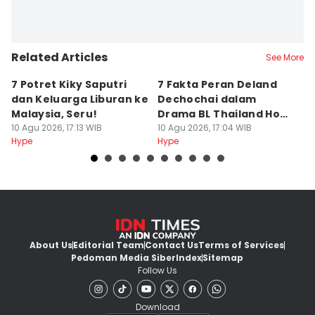
Related Articles
See More
7 Potret Kiky Saputri
7 Fakta Peran Deland
2
dan Keluarga Liburan ke
Dechochai dalam
A
Malaysia, Seru!
Drama BL Thailand Hook
A
10 Agu 2026, 17:13 WIB
Your Heart
10 Agu 2026, 17:04 WIB
10
Hype
Hype
Hy
About Us
Editorial Team
Contact Us
Terms of Services
Pedoman Media Siber
Index
Sitemap
Follow Us
Download