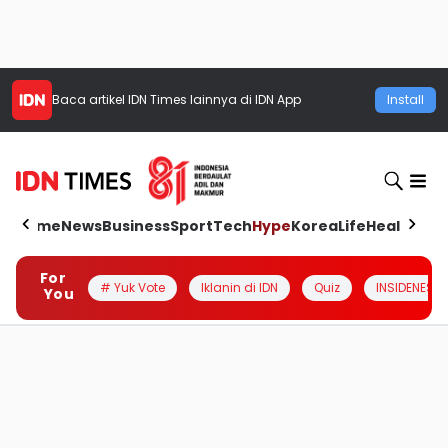
Baca artikel
IDN Times
lainnya di IDN App
Install
Home
News
Business
Sport
Tech
Hype
Korea
Life
Health
Aut
For
# Yuk Vote
Iklanin di IDN
Quiz
INSIDENESIA
You