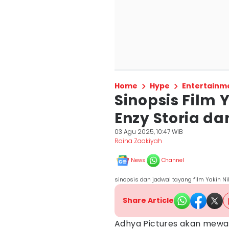
Home
Hype
Entertainm
Sinopsis Film 
Enzy Storia da
03 Agu 2025, 10:47 WIB
Raina Zaakiyah
News
Channel
sinopsis dan jadwal tayang film Yakin N
Share Article
Adhya Pictures akan mewar