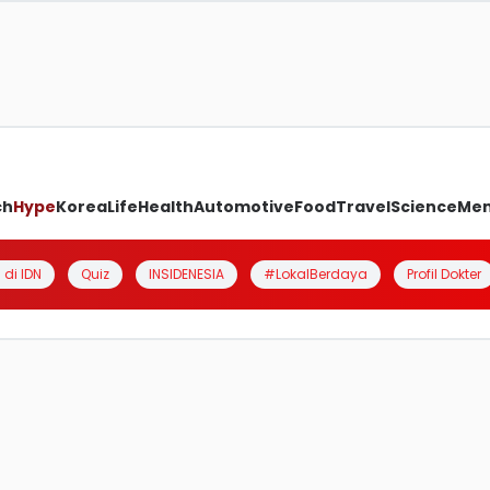
ch
Hype
Korea
Life
Health
Automotive
Food
Travel
Science
Me
 di IDN
Quiz
INSIDENESIA
#LokalBerdaya
Profil Dokter