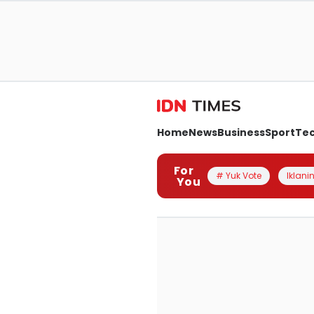
Home
News
Business
Sport
Te
For
# Yuk Vote
Iklanin
You