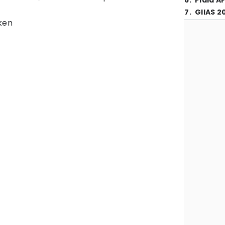
6
.
Piala A
7
.
GIIAS 2
ken