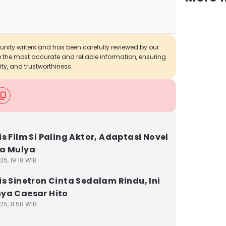
munity writers and has been carefully reviewed by our
de the most accurate and reliable information, ensuring
ity, and trustworthiness.
is Film Si Paling Aktor, Adaptasi Novel
a Mulya
5, 19:18 WIB
is Sinetron Cinta Sedalam Rindu, Ini
ya Caesar Hito
5, 11:58 WIB