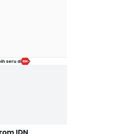
ih seru di
from IDN