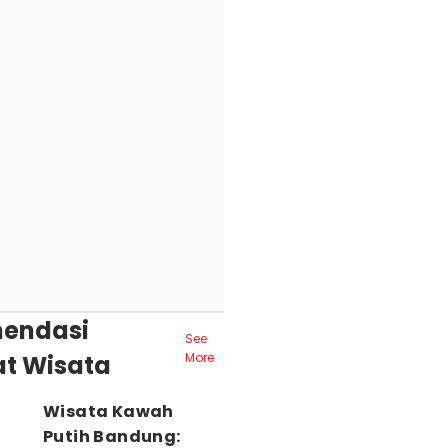
endasi
See
t Wisata
More
Wisata Kawah
Putih Bandung: