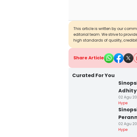
This article is written by our com
editorial team. We strive to provi
high standards of quality, credibil
Share Article
Curated For You
Sinops
Adhity
02 Agu 202
Hype
Sinops
Perann
02 Agu 202
Hype