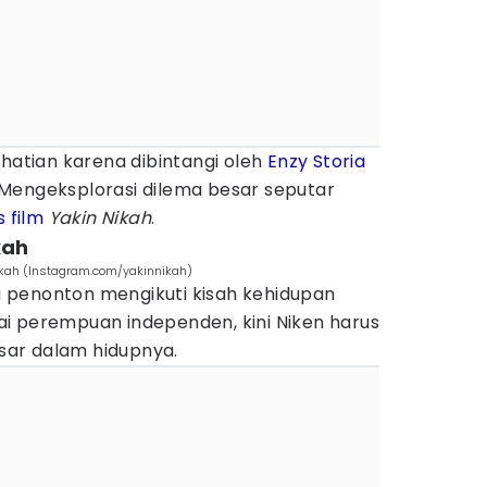
hatian karena dibintangi oleh
Enzy Storia
 Mengeksplorasi dilema besar seputar
s film
Yakin Nikah
.
kah
ikah (Instagram.com/yakinnikah)
enonton mengikuti kisah kehidupan
i perempuan independen, kini Niken harus
ar dalam hidupnya.