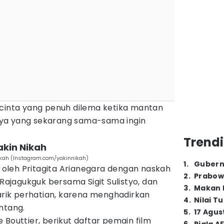
 cinta yang penuh dilema ketika mantan
ya yang sekarang sama-sama ingin
Trendi
akin Nikah
ikah (Instagram.com/yakinnikah)
1
.
Gubern
ai oleh Pritagita Arianegara dengan naskah
2
.
Prabow
 Rajagukguk bersama Sigit Sulistyo, dan
3
.
Makan B
narik perhatian, karena menghadirkan
4
.
Nilai T
ntang.
5
.
17 Agus
 Bouttier, berikut daftar pemain film