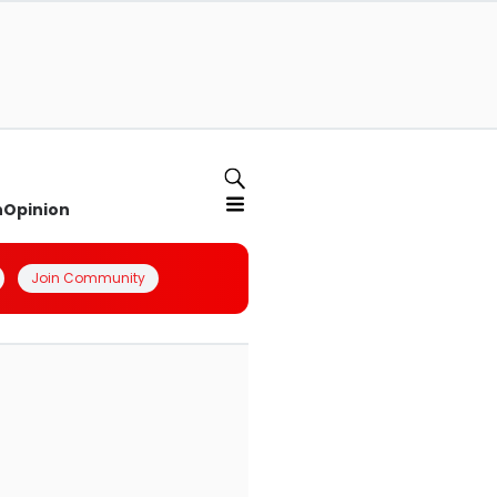
n
Opinion
Join Community