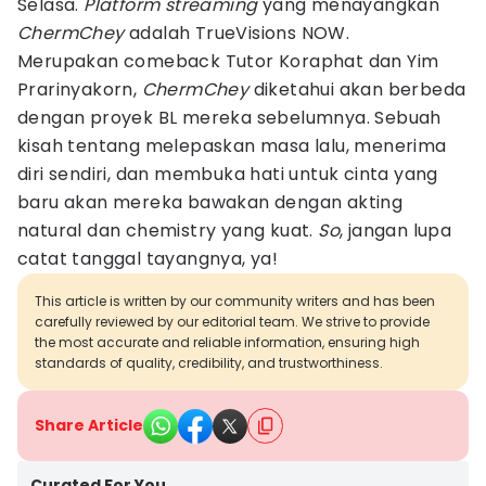
Selasa.
Platform streaming
yang menayangkan
ChermChey
adalah TrueVisions NOW.
Merupakan comeback Tutor Koraphat dan Yim
Prarinyakorn,
ChermChey
diketahui akan berbeda
dengan proyek BL mereka sebelumnya. Sebuah
kisah tentang melepaskan masa lalu, menerima
diri sendiri, dan membuka hati untuk cinta yang
baru akan mereka bawakan dengan akting
natural dan chemistry yang kuat.
So
, jangan lupa
catat tanggal tayangnya, ya!
This article is written by our community writers and has been
carefully reviewed by our editorial team. We strive to provide
the most accurate and reliable information, ensuring high
standards of quality, credibility, and trustworthiness.
Share Article
Curated For You