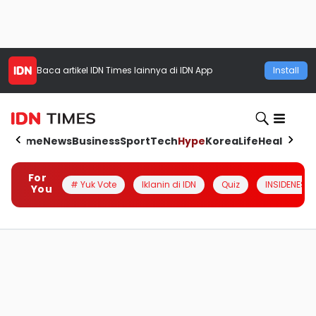
Baca artikel
IDN Times
lainnya di IDN App
Install
Home
News
Business
Sport
Tech
Hype
Korea
Life
Health
Aut
For
# Yuk Vote
Iklanin di IDN
Quiz
INSIDENESIA
You