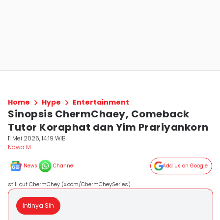
Home
Hype
Entertainment
Sinopsis ChermChaey, Comeback
Tutor Koraphat dan Yim Prariyankorn
11 Mei 2026, 14:19 WIB
Nawa M
News
Channel
Add Us on Google
still cut ChermChey (x.com/ChermCheySeries)
Intinya Sih