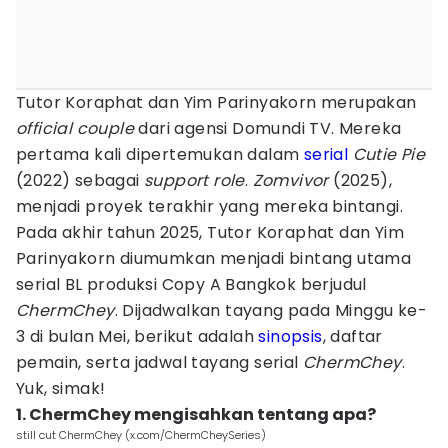
Tutor Koraphat dan Yim Parinyakorn merupakan
official couple
dari agensi Domundi TV. Mereka
pertama kali dipertemukan dalam
serial
Cutie Pie
(2022) sebagai
support role
.
Zomvivor
(2025),
menjadi proyek terakhir yang mereka bintangi.
Pada akhir tahun 2025, Tutor Koraphat dan Yim
Parinyakorn diumumkan menjadi bintang utama
serial BL produksi Copy A Bangkok berjudul
ChermChey
. Dijadwalkan tayang pada Minggu ke-
3 di bulan Mei, berikut adalah
sinopsis
, daftar
pemain, serta jadwal tayang serial
ChermChey
.
Yuk, simak!
1. ChermChey mengisahkan tentang apa?
still cut ChermChey (x.com/ChermCheySeries)