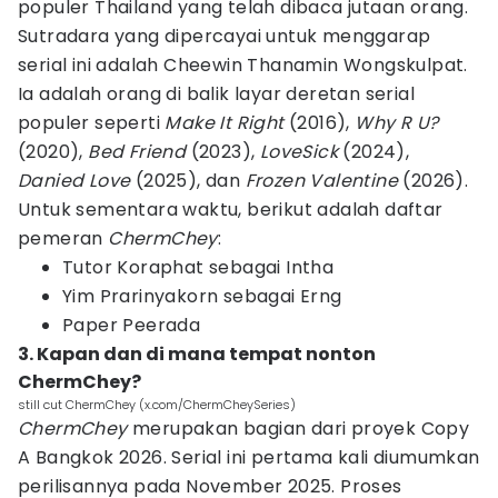
populer Thailand yang telah dibaca jutaan orang.
Sutradara yang dipercayai untuk menggarap
serial ini adalah Cheewin Thanamin Wongskulpat.
Ia adalah orang di balik layar deretan serial
populer seperti
Make It Right
(2016),
Why R U?
(2020),
Bed Friend
(2023),
LoveSick
(2024),
Danied Love
(2025), dan
Frozen Valentine
(2026).
Untuk sementara waktu, berikut adalah daftar
pemeran
ChermChey
:
Tutor Koraphat sebagai Intha
Yim Prarinyakorn sebagai Erng
Paper Peerada
3. Kapan dan di mana tempat nonton
ChermChey?
still cut ChermChey (x.com/ChermCheySeries)
ChermChey
merupakan bagian dari proyek Copy
A Bangkok 2026. Serial ini pertama kali diumumkan
perilisannya pada November 2025. Proses