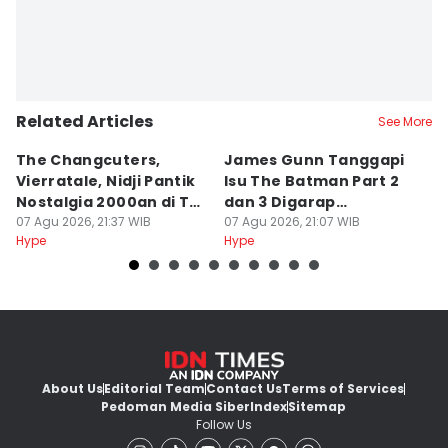
Related Articles
See More
The Changcuters,
James Gunn Tanggapi
Si
Vierratale, Nidji Pantik
Isu The Batman Part 2
P
Nostalgia 2000an di TSP
dan 3 Digarap
T
2026
07 Agu 2026, 21:37 WIB
Bersamaan
07 Agu 2026, 21:07 WIB
a
07
Hype
Hype
Hy
About Us
Editorial Team
Contact Us
Terms of Services
Pedoman Media Siber
Index
Sitemap
Follow Us