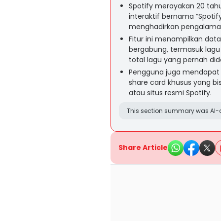
Spotify merayakan 20 tah
interaktif bernama “Spotif
menghadirkan pengalaman
Fitur ini menampilkan dat
bergabung, termasuk lagu 
total lagu yang pernah di
Pengguna juga mendapat pla
share card khusus yang bis
atau situs resmi Spotify.
This section summary was AI-a
Share Article