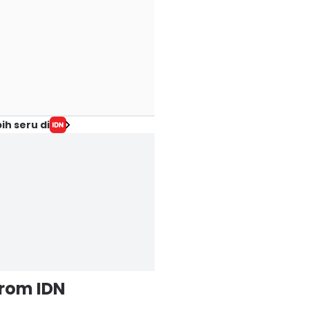
ih seru di
from IDN