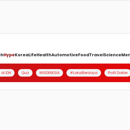
ch
Hype
Korea
Life
Health
Automotive
Food
Travel
Science
Me
 di IDN
Quiz
INSIDENESIA
#LokalBerdaya
Profil Dokter