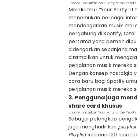
Spotify luncurkan Your Party of the Year(s)
Melalui fitur “Your Party o
menemukan berbagai infor
mendengarkan musik mereka
bergabung di Spotify, total
pertama yang pernah diputa
didengarkan sepanjang mas
ditampilkan untuk menga
perjalanan musik mereka 
Dengan konsep nostalgia yan
cara baru bagi Spotify u
perjalanan musik mereka 
3. Pengguna juga mend
share card khusus
Spotify luncurkan Your Party of the Year(s)
Sebagai pelengkap pengalam
juga menghadirkan
playlis
Playlist
ini berisi 120 lagu