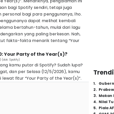
the Year(s)”. Menariknya, pengalaman ini
n bagi Spotify sendiri, tetapi juga
personal bagi para penggunanya, lho.
a penggunanya dapat melihat kembali
elama bertahun-tahun, mulai dari lagu
dengarkan yang paling berkesan. Nah,
kut fakta-fakta menarik tentang “Your
20: Your Party of the Year(s)?
 (dok. Spotify)
ang kamu putar di Spotify? Sudah lupa?
Trendi
ngat, dan per Selasa (12/5/2026), kamu
 lewat fitur “Your Party of the Year(s)”.
1
.
Gubern
2
.
Prabow
3
.
Makan B
4
.
Nilai T
5
.
Piala A