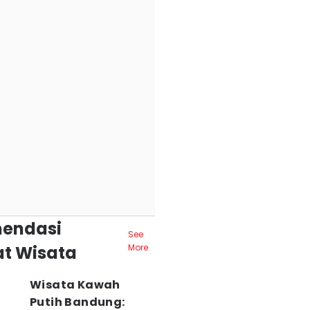
endasi
See
t Wisata
More
Wisata Kawah
Putih Bandung: