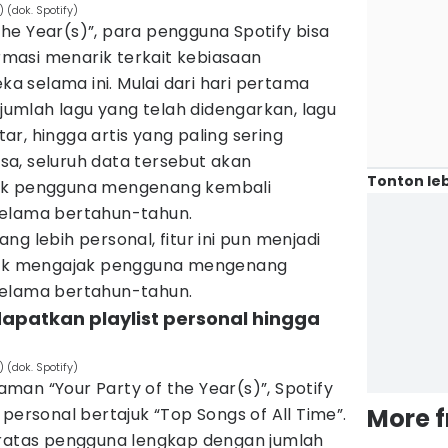
 (dok. Spotify)
f the Year(s)”, para pengguna Spotify bisa
masi menarik terkait kebiasaan
 selama ini. Mulai dari hari pertama
 jumlah lagu yang telah didengarkan, lagu
r, hingga artis yang paling sering
a, seluruh data tersebut akan
Tonton leb
jak pengguna mengenang kembali
selama bertahun-tahun.
g lebih personal, fitur ini pun menjadi
ntuk mengajak pengguna mengenang
selama bertahun-tahun.
apatkan playlist personal hingga
 (dok. Spotify)
an “Your Party of the Year(s)”, Spotify
More 
t
personal bertajuk “Top Songs of All Time”.
 teratas pengguna lengkap dengan jumlah