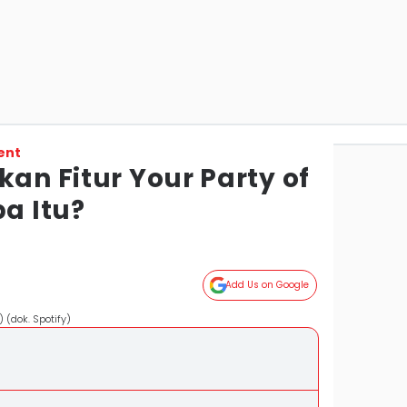
ent
kan Fitur Your Party of
pa Itu?
Add Us on Google
 (dok. Spotify)