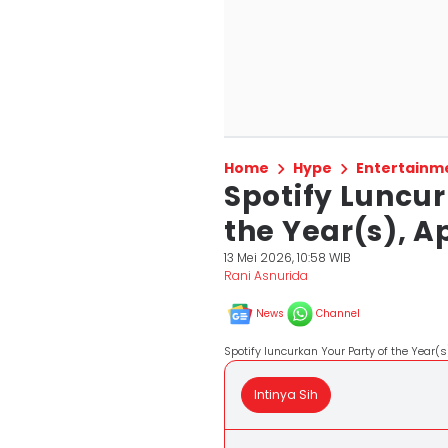
Home
Hype
Entertainm
Spotify Luncur
the Year(s), A
13 Mei 2026, 10:58 WIB
Rani Asnurida
News
Channel
Spotify luncurkan Your Party of the Year(s)
Intinya Sih