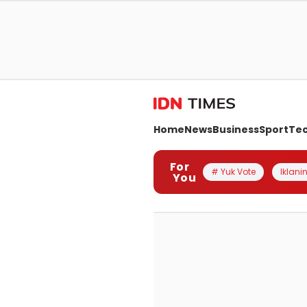
Home
News
Business
Sport
Te
For
# Yuk Vote
Iklanin
You