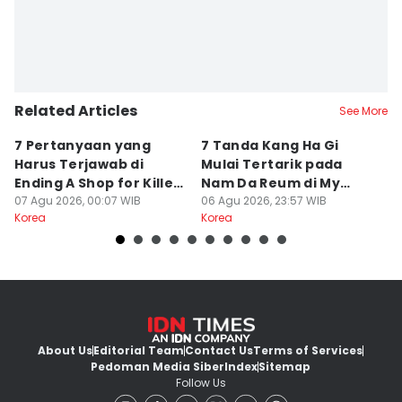
Related Articles
See More
7 Pertanyaan yang
7 Tanda Kang Ha Gi
3
Harus Terjawab di
Mulai Tertarik pada
N
Ending A Shop for Killers
Nam Da Reum di My
H
2
07 Agu 2026, 00:07 WIB
Bias, My Boss
06 Agu 2026, 23:57 WIB
S
06
Korea
Korea
Ko
About Us
Editorial Team
Contact Us
Terms of Services
Pedoman Media Siber
Index
Sitemap
Follow Us