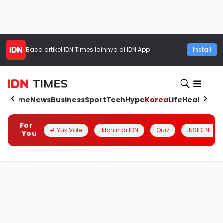
Baca artikel
IDN Times
lainnya di IDN App
Install
Home
News
Business
Sport
Tech
Hype
Korea
Life
Health
Aut
For
# Yuk Vote
Iklanin di IDN
Quiz
INSIDENESIA
You