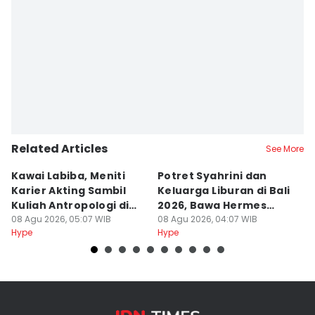
Related Articles
See More
Kawai Labiba, Meniti
Potret Syahrini dan
7
Karier Akting Sambil
Keluarga Liburan di Bali
Au
Kuliah Antropologi di
2026, Bawa Hermes
B
Jogja
08 Agu 2026, 05:07 WIB
Mantai
08 Agu 2026, 04:07 WIB
K
08
Hype
Hype
Hy