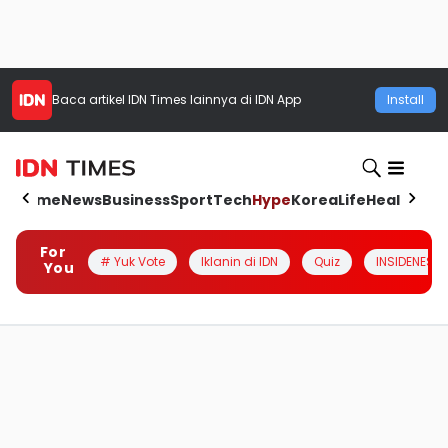
Baca artikel
IDN Times
lainnya di IDN App
Install
Home
News
Business
Sport
Tech
Hype
Korea
Life
Health
Aut
For
# Yuk Vote
Iklanin di IDN
Quiz
INSIDENESIA
You