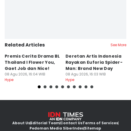
Related Articles
See More
Premis Cerita Drama BL
Deretan Artis Indonesia
7
Thailand I Flower You,
Rayakan Euforia Spider-
K
Gaet Job dan Nice!
Man: Brand New Day
K
08 Agu 2026, 16:04 WIB
08 Agu 2026, 16:03 WIB
08
Hype
Hype
Hy
About Us
Editorial Team
Contact Us
Terms of Services
Pedoman Media Siber
Index
Sitemap