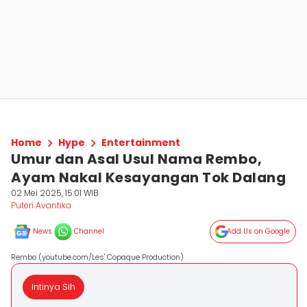
Home
Hype
Entertainment
Umur dan Asal Usul Nama Rembo,
Ayam Nakal Kesayangan Tok Dalang
02 Mei 2025, 15:01 WIB
Puteri Avantika
News
Channel
Add Us on Google
Rembo (youtube.com/Les' Copaque Production)
Intinya Sih