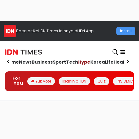
Baca artikel
IDN Times
lainnya di IDN App
Install
Home
News
Business
Sport
Tech
Hype
Korea
Life
Health
Aut
For
# Yuk Vote
Iklanin di IDN
Quiz
INSIDENESIA
You