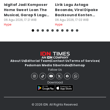
Idgitaf Jadi Komposer
Lirik Lagu Astaga
7
Home Sweet Loan The
Becanda, Viral Dipake
M
Musical, Garap 5 Lagu
Backsound Konten
T
Baru
06 Agu 2026, 17:21 WIB
TikTok
06 Agu 2026, 17:03 WIB
K
06
Hype
Hype
Hy
About Us
Editorial Team
Contact Us
Terms of Services
Pedoman Media Siber
Index
Sitemap
Follow Us
Download
© 2026 IDN. All Rights Reserved.