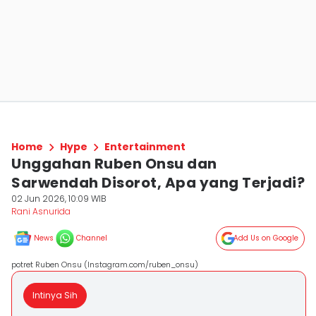
Home
Hype
Entertainment
Unggahan Ruben Onsu dan
Sarwendah Disorot, Apa yang Terjadi?
02 Jun 2026, 10:09 WIB
Rani Asnurida
News
Channel
Add Us on Google
potret Ruben Onsu (Instagram.com/ruben_onsu)
Intinya Sih