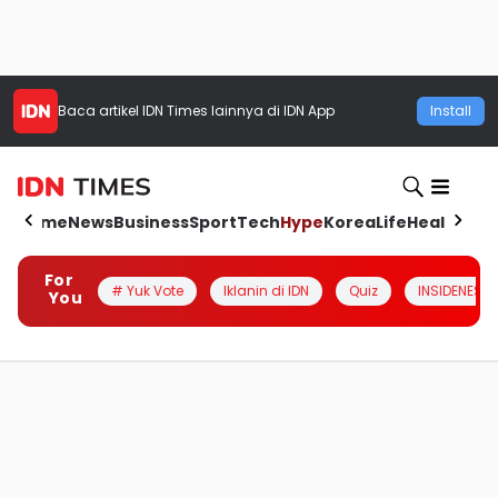
Baca artikel
IDN Times
lainnya di IDN App
Install
Home
News
Business
Sport
Tech
Hype
Korea
Life
Health
Aut
For
# Yuk Vote
Iklanin di IDN
Quiz
INSIDENESIA
You