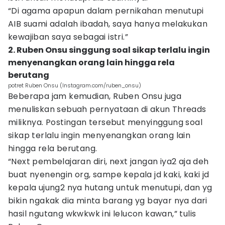
“Di agama apapun dalam pernikahan menutupi
AIB suami adalah ibadah, saya hanya melakukan
kewajiban saya sebagai istri.”
2. Ruben Onsu singgung soal sikap terlalu ingin
menyenangkan orang lain hingga rela
berutang
potret Ruben Onsu (Instagram.com/ruben_onsu)
Beberapa jam kemudian, Ruben Onsu juga
menuliskan sebuah pernyataan di akun Threads
miliknya. Postingan tersebut menyinggung soal
sikap terlalu ingin menyenangkan orang lain
hingga rela berutang.
“Next pembelajaran diri, next jangan iya2 aja deh
buat nyenengin org, sampe kepala jd kaki, kaki jd
kepala ujung2 nya hutang untuk menutupi, dan yg
bikin ngakak dia minta barang yg bayar nya dari
hasil ngutang wkwkwk ini lelucon kawan,” tulis