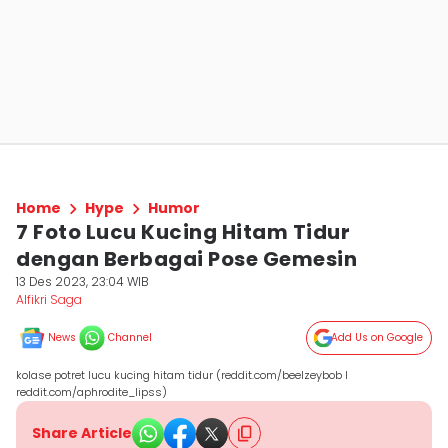
Home
Hype
Humor
7 Foto Lucu Kucing Hitam Tidur
dengan Berbagai Pose Gemesin
13 Des 2023, 23:04 WIB
Alfikri Saga
News
Channel
Add Us on Google
kolase potret lucu kucing hitam tidur (reddit.com/beelzeybob I
reddit.com/aphrodite_lipss)
Share Article