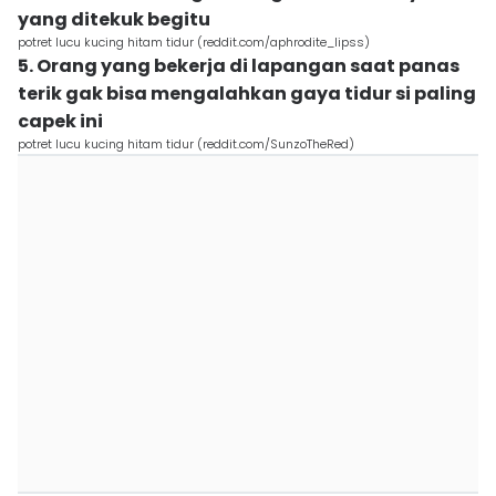
yang ditekuk begitu
potret lucu kucing hitam tidur (reddit.com/aphrodite_lipss)
5. Orang yang bekerja di lapangan saat panas
terik gak bisa mengalahkan gaya tidur si paling
capek ini
potret lucu kucing hitam tidur (reddit.com/SunzoTheRed)