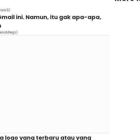
rock9)
Gmail ini. Namun, itu gak apa-apa,
n
esoldlegs)
ka logo yang terbaru atau yang