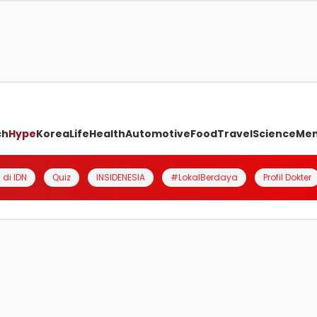
ch
Hype
Korea
Life
Health
Automotive
Food
Travel
Science
Me
 di IDN
Quiz
INSIDENESIA
#LokalBerdaya
Profil Dokter