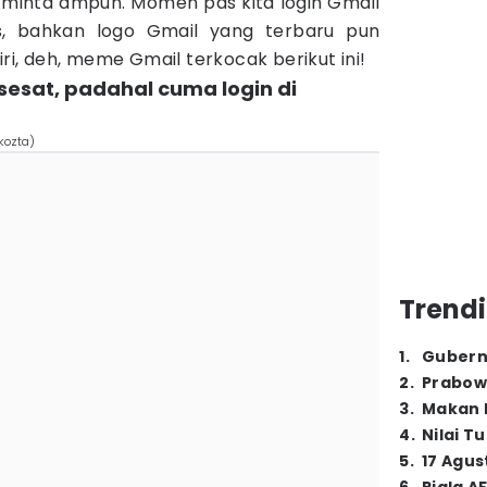
minta ampun. Momen pas kita login Gmail
as, bahkan logo Gmail yang terbaru pun
iri, deh, meme Gmail terkocak berikut ini!
sesat, padahal cuma login di
kozta)
Trendi
1
.
Gubern
2
.
Prabow
3
.
Makan B
4
.
Nilai T
5
.
17 Agus