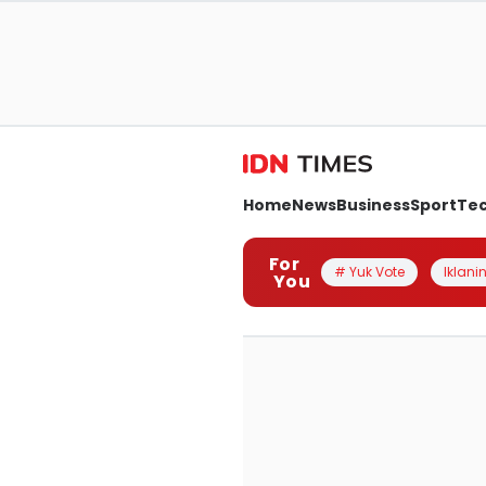
Home
News
Business
Sport
Te
For
# Yuk Vote
Iklanin
You