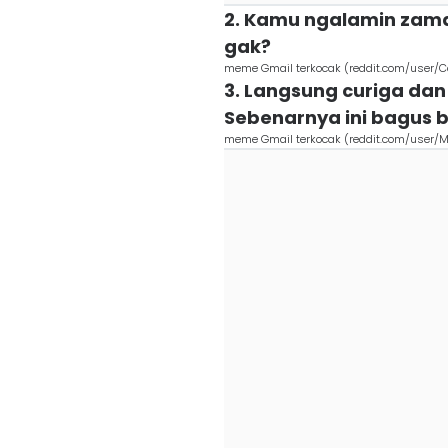
2. Kamu ngalamin zama
gak?
meme Gmail terkocak (reddit.com/user/
3. Langsung curiga da
Sebenarnya ini bagus b
meme Gmail terkocak (reddit.com/user/M