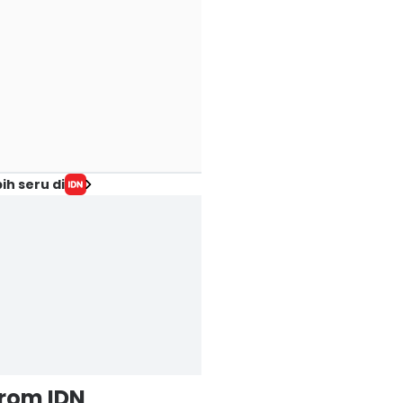
ih seru di
from IDN