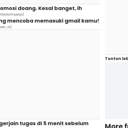
omosi doang. Kesal banget, ih
irbyclaimspoyo)
yang mencoba memasuki gmail kamu!
wen_ro)
Tonton leb
gerjain tugas di 5 menit sebelum
More 