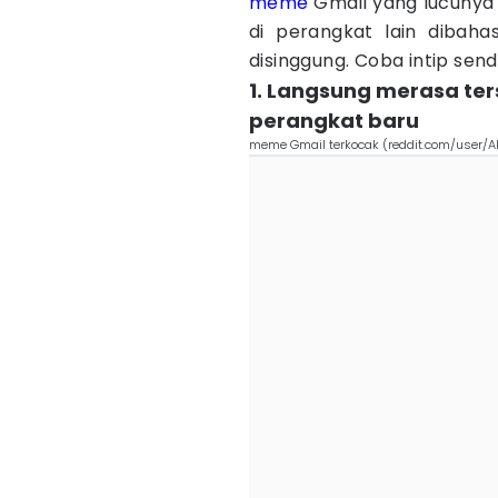
meme
Gmail yang lucunya 
di perangkat lain dibah
disinggung. Coba intip send
1. Langsung merasa ter
perangkat baru
meme Gmail terkocak (reddit.com/user/A