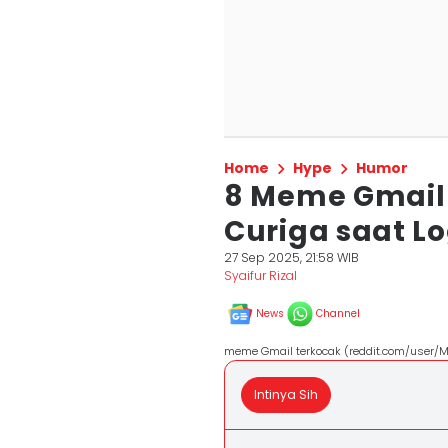
Home
Hype
Humor
8 Meme Gmail 
Curiga saat Lo
27 Sep 2025, 21:58 WIB
Syaifur Rizal
News
Channel
meme Gmail terkocak (reddit.com/user/M
Intinya Sih