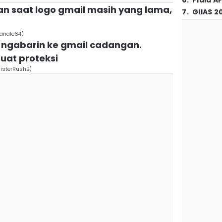
6
.
Piala A
n saat logo gmail masih yang lama,
7
.
GIIAS 2
Canale64)
n ngabarin ke gmail cadangan.
uat proteksi
isterRushB)