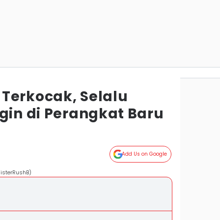
Terkocak, Selalu
gin di Perangkat Baru
Add Us on Google
isterRushB)