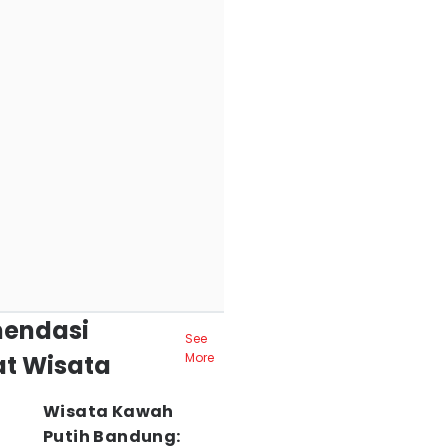
endasi
See
t Wisata
More
Wisata Kawah
Putih Bandung: