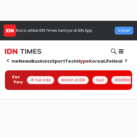
Baca artikel
IDN Times
lainnya di IDN App
Install
Home
News
Business
Sport
Tech
Hype
Korea
Life
Health
Aut
For
# Yuk Vote
Iklanin di IDN
Quiz
INSIDENESIA
You