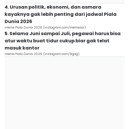
4. Urusan politik, ekonomi, dan asmara
kayaknya gak lebih penting dari jadwal Piala
Dunia 2026
meme Piala Dunia 2026 (instagram.com/memezar)
5. Selama Juni sampai Juli, pegawai harus bisa
atur waktu buat tidur cukup biar gak telat
masuk kantor
meme Piala Dunia 2026 (instagram.com/9gag)