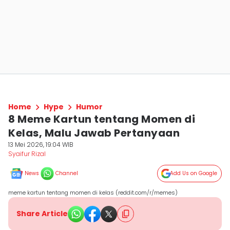
Home
Hype
Humor
8 Meme Kartun tentang Momen di
Kelas, Malu Jawab Pertanyaan
13 Mei 2026, 19:04 WIB
Syaifur Rizal
News
Channel
Add Us on Google
meme kartun tentang momen di kelas (reddit.com/r/memes)
Share Article