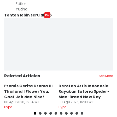
Editor
Yudha ‎
Tonton lebih seru di
Related Articles
See More
Premis Cerita Drama BL
Deretan Artis Indonesia
7
Thailand I Flower You,
Rayakan Euforia Spider-
K
Gaet Job dan Nice!
Man: Brand New Day
K
08 Agu 2026, 16:04 WIB
08 Agu 2026, 16:03 WIB
08
Hype
Hype
Hy