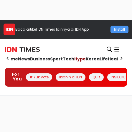
Baca artikel
IDN Times
lainnya di IDN App
Install
Home
News
Business
Sport
Tech
Hype
Korea
Life
Health
Aut
For
# Yuk Vote
Iklanin di IDN
Quiz
INSIDENESIA
You