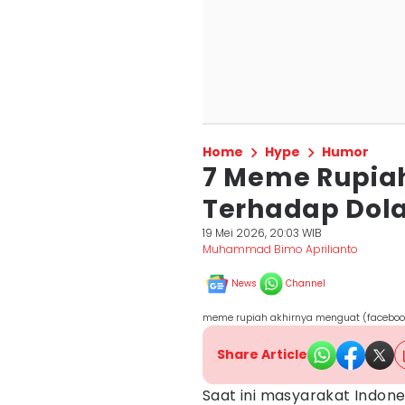
Home
Hype
Humor
7 Meme Rupia
Terhadap Dola
19 Mei 2026, 20:03 WIB
Muhammad Bimo Aprilianto
News
Channel
meme rupiah akhirnya menguat (faceboo
Share Article
Saat ini masyarakat Indones