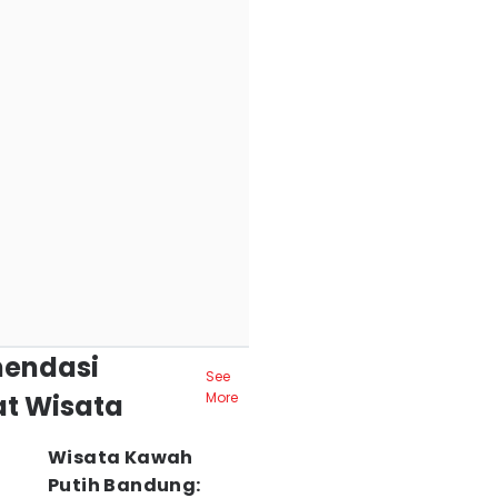
endasi
See
t Wisata
More
Wisata Kawah
Putih Bandung: