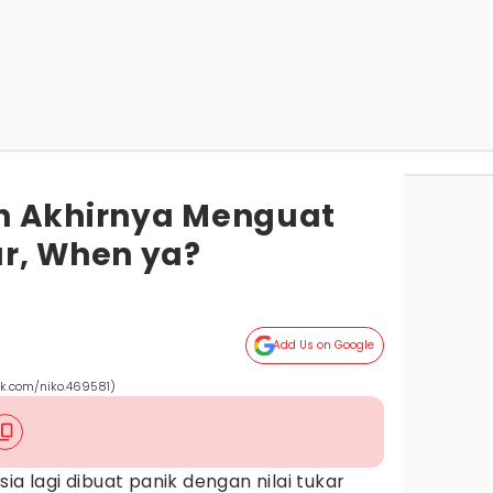
h Akhirnya Menguat
r, When ya?
Add Us on Google
k.com/niko.469581)
ia lagi dibuat panik dengan nilai tukar