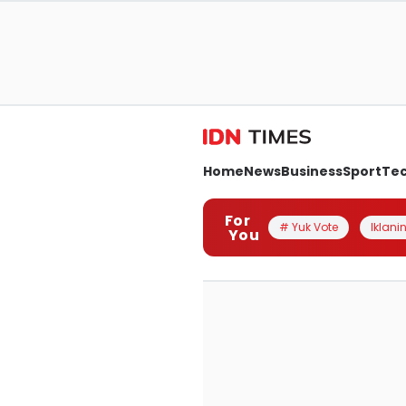
Home
News
Business
Sport
Te
For
# Yuk Vote
Iklanin
You