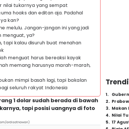
 nilai tukarnya yang sempat
cuma hoaks dan editan aja. Padahal
 ya kan?
hone melulu. Jangan-jangan ini yang jadi
h menguat, ya?
ah, tapi kalau disuruh buat menahan
ok
iah menguat harus bereaksi kayak
emah memang harusnya marah-marah,
h bukan mimpi basah lagi, tapi bakalan
Trendi
agi seluruh rakyat Indonesia
1
.
Gubern
rang 1 dolar sudah berada di bawah
2
.
Prabow
ukarnya, tapi posisi uangnya di foto
3
.
Makan B
4
.
Nilai T
5
.
17 Agus
com/ardisatriawan)