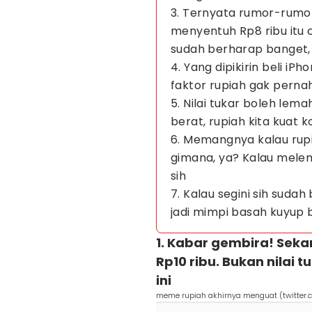
3. Ternyata rumor-rumor
menyentuh Rp8 ribu itu 
sudah berharap banget,
4. Yang dipikirin beli iP
faktor rupiah gak perna
5. Nilai tukar boleh lem
berat, rupiah kita kuat k
6. Memangnya kalau rup
gimana, ya? Kalau mel
sih
7. Kalau segini sih suda
jadi mimpi basah kuyup b
1. Kabar gembira! Seka
Rp10 ribu. Bukan nilai t
ini
meme rupiah akhirnya menguat (twitter.