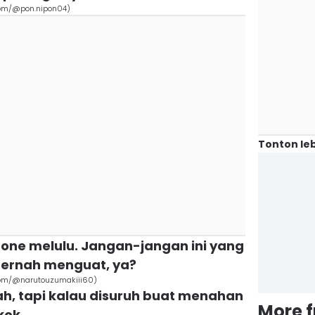
com/@pon.nipon04)
Tonton leb
iPhone melulu. Jangan-jangan ini yang
 pernah menguat, ya?
com/@narutouzumakiii60)
mah, tapi kalau disuruh buat menahan
More 
 kok