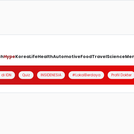
ch
Hype
Korea
Life
Health
Automotive
Food
Travel
Science
Me
 di IDN
Quiz
INSIDENESIA
#LokalBerdaya
Profil Dokter