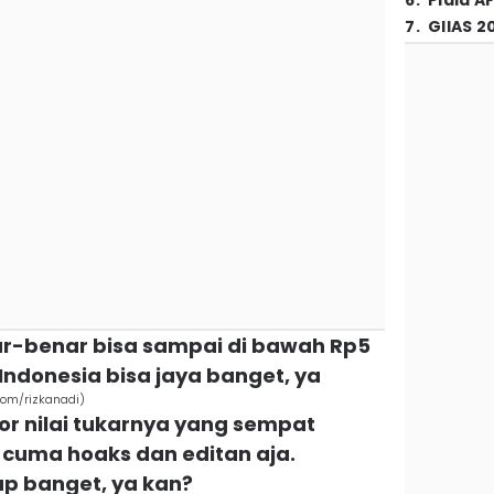
6
.
Piala A
7
.
GIIAS 2
nar-benar bisa sampai di bawah Rp5
Indonesia bisa jaya banget, ya
com/rizkanadi)
or nilai tukarnya yang sempat
 cuma hoaks dan editan aja.
p banget, ya kan?