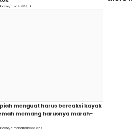
k.com/niko.469581)
piah menguat harus bereaksi kayak
elemah memang harusnya marah-
ok.com/dimasanandadian)