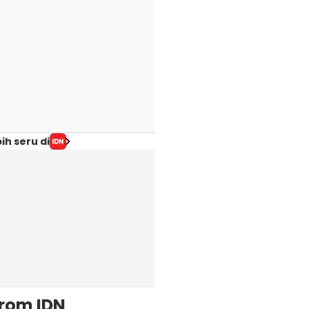
ih seru di
from IDN