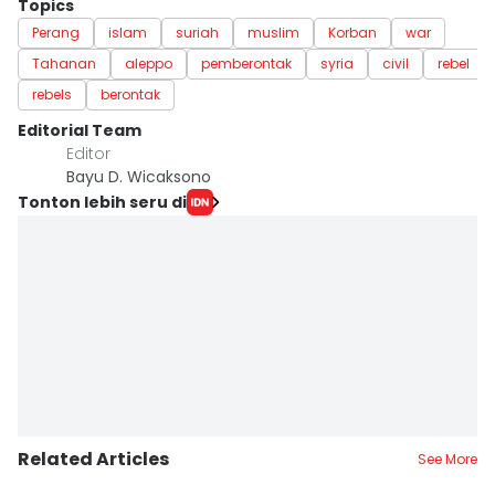
Topics
Perang
islam
suriah
muslim
Korban
war
Tahanan
aleppo
pemberontak
syria
civil
rebel
rebels
berontak
Editorial Team
Editor
Bayu D. Wicaksono
Tonton lebih seru di
Related Articles
See More