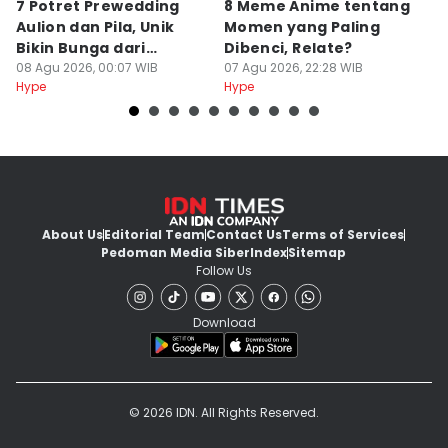
7 Potret Prewedding
8 Meme Anime tentang
P
Aulion dan Pila, Unik
Momen yang Paling
T
Bikin Bunga dari
Dibenci, Relate?
H
Kardus!
08 Agu 2026, 00:07 WIB
07 Agu 2026, 22:28 WIB
R
07
Hype
Hype
Hy
About Us
Editorial Team
Contact Us
Terms of Services
Pedoman Media Siber
Index
Sitemap
Follow Us
Download
© 2026 IDN. All Rights Reserved.