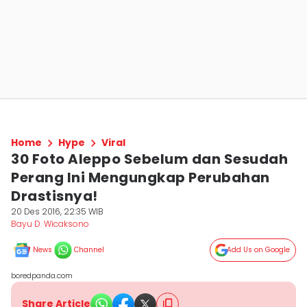
Home
Hype
Viral
30 Foto Aleppo Sebelum dan Sesudah
Perang Ini Mengungkap Perubahan
Drastisnya!
20 Des 2016, 22:35 WIB
Bayu D. Wicaksono
News
Channel
Add Us on Google
boredpanda.com
Share Article