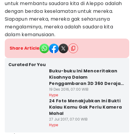
untuk membantu saudara kita di Aleppo adalah
dengan berdoa keselamatan untuk mereka.
Siapapun mereka, mereka gak seharusnya
mengalaminya, mereka adalah saudara kita
dalam kemanusiaan.
Share Article
Curated For You
Buku-buku Ini Menceritakan
Kisahnya Dalam
Penggambaran 3D 360 Derajat!
Kok Bisa?
19 Des 2016, 07:00 WIB
Hype
24 Foto Menakjubkan Ini Bukti
Kalau Kamu Gak Perlu Kamera
Mahal
27 Jul 2017, 07:00 WIB
Hype