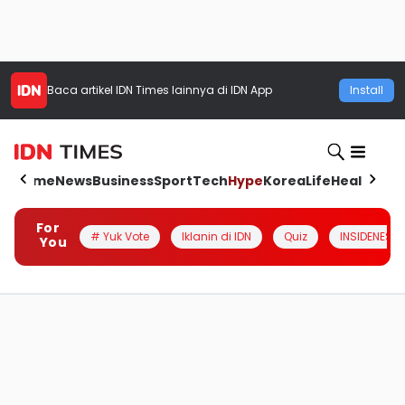
Baca artikel
IDN Times
lainnya di IDN App
Install
Home
News
Business
Sport
Tech
Hype
Korea
Life
Health
Aut
For
# Yuk Vote
Iklanin di IDN
Quiz
INSIDENESIA
You