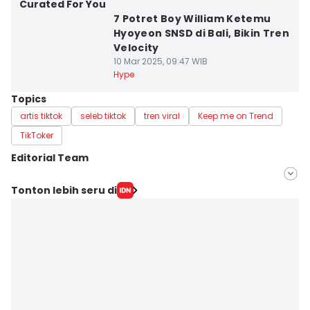
Curated For You
7 Potret Boy William Ketemu
Hyoyeon SNSD di Bali, Bikin Tren
Velocity
10 Mar 2025, 09:47 WIB
Hype
Topics
artis tiktok
seleb tiktok
tren viral
Keep me on Trend
TikToker
Editorial Team
Editor
Tonton lebih seru di
Zahrotustianah
Editor
Elizabeth Chiquita Tuedestin Priwiratu