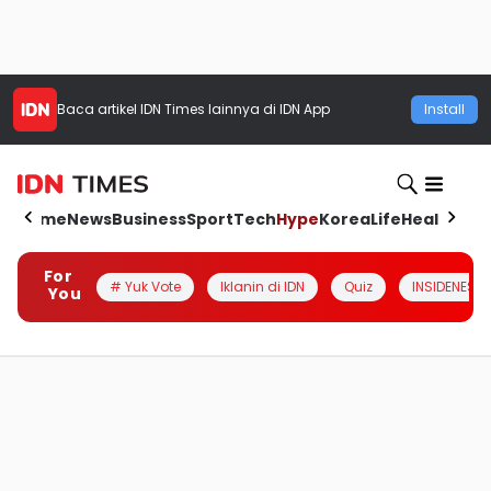
Baca artikel
IDN Times
lainnya di IDN App
Install
Home
News
Business
Sport
Tech
Hype
Korea
Life
Health
Aut
For
# Yuk Vote
Iklanin di IDN
Quiz
INSIDENESIA
You