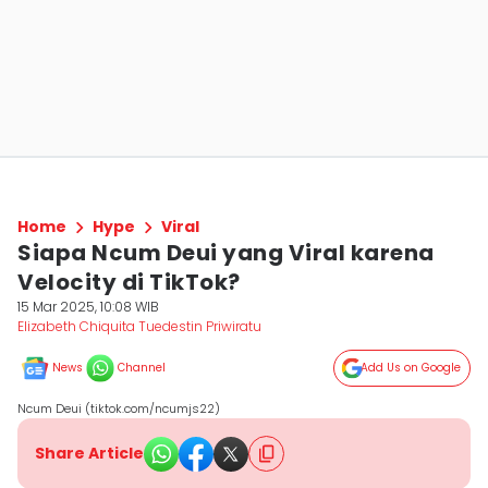
Home
Hype
Viral
Siapa Ncum Deui yang Viral karena
Velocity di TikTok?
15 Mar 2025, 10:08 WIB
Elizabeth Chiquita Tuedestin Priwiratu
News
Channel
Add Us on Google
Ncum Deui (tiktok.com/ncumjs22)
Share Article