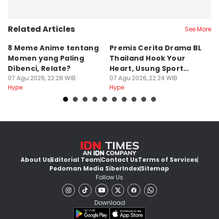
Related Articles
See More
8 Meme Anime tentang
Premis Cerita Drama BL
8
Momen yang Paling
Thailand Hook Your
K
Dibenci, Relate?
Heart, Usung Sport
R
07 Agu 2026, 22:28 WIB
Romance
07 Agu 2026, 22:24 WIB
K
07
Hype
Hype
Hy
About Us
Editorial Team
Contact Us
Terms of Services
Pedoman Media Siber
Index
Sitemap
Follow Us
Download