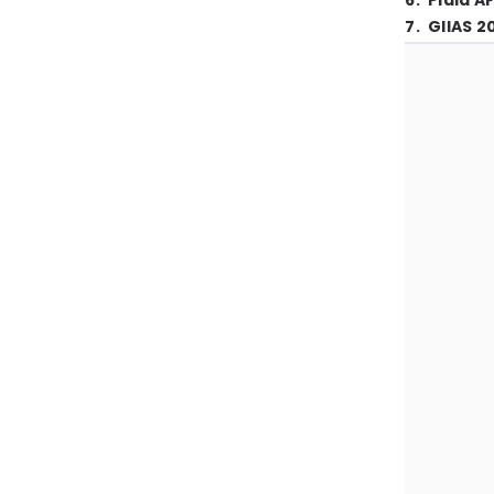
6
.
Piala A
7
.
GIIAS 2