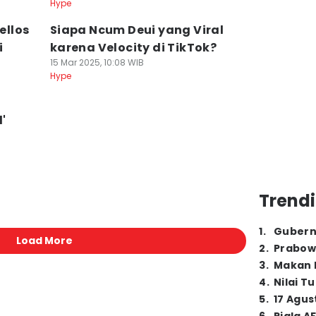
Hype
ellos
Siapa Ncum Deui yang Viral
i
karena Velocity di TikTok?
15 Mar 2025, 10:08 WIB
Hype
'
Trendi
1
.
Gubern
Load More
2
.
Prabow
3
.
Makan B
4
.
Nilai T
5
.
17 Agus