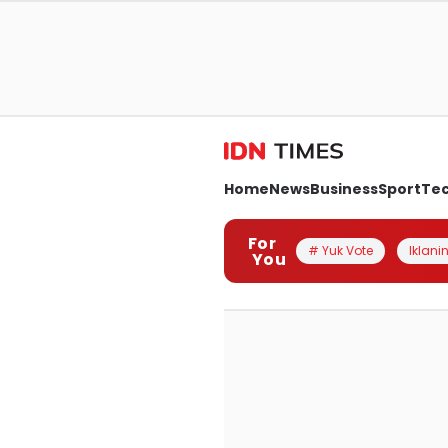
Home
News
Business
Sport
Te
For
# Yuk Vote
Iklanin
You