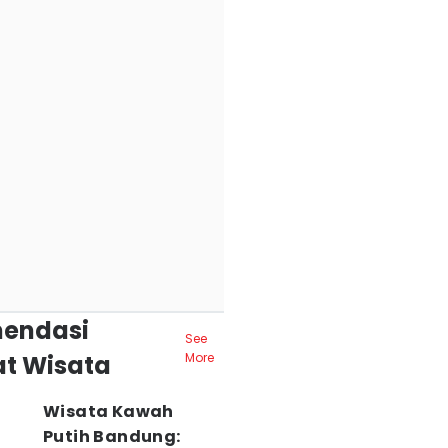
endasi
See
t Wisata
More
Wisata Kawah
Putih Bandung: