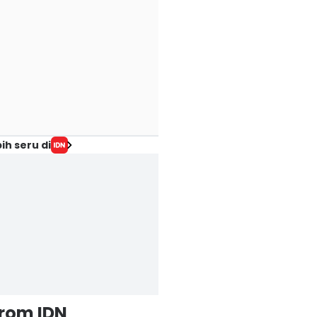
ih seru di
from IDN