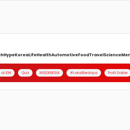
ch
Hype
Korea
Life
Health
Automotive
Food
Travel
Science
Me
 di IDN
Quiz
INSIDENESIA
#LokalBerdaya
Profil Dokter