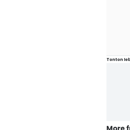
Tonton leb
More 