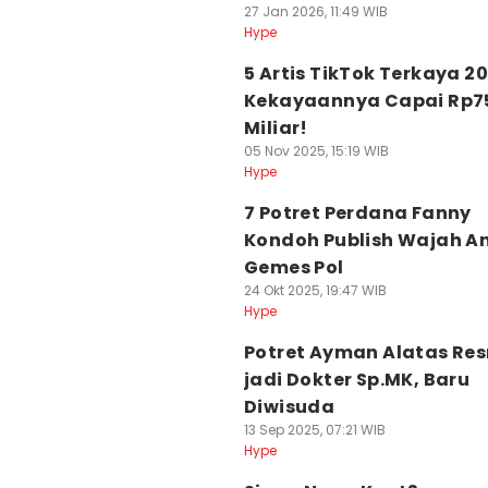
27 Jan 2026, 11:49 WIB
Hype
5 Artis TikTok Terkaya 20
Kekayaannya Capai Rp7
Miliar!
05 Nov 2025, 15:19 WIB
Hype
7 Potret Perdana Fanny
Kondoh Publish Wajah A
Gemes Pol
24 Okt 2025, 19:47 WIB
Hype
Potret Ayman Alatas Re
jadi Dokter Sp.MK, Baru
Diwisuda
13 Sep 2025, 07:21 WIB
Hype