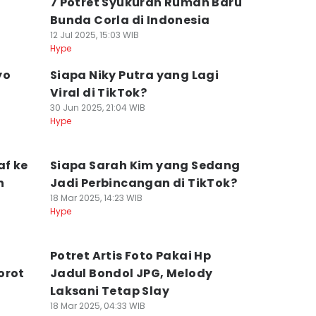
7 Potret Syukuran Rumah Baru
Bunda Corla di Indonesia
12 Jul 2025, 15:03 WIB
Hype
yo
Siapa Niky Putra yang Lagi
n
Viral di TikTok?
30 Jun 2025, 21:04 WIB
Hype
af ke
Siapa Sarah Kim yang Sedang
n
Jadi Perbincangan di TikTok?
18 Mar 2025, 14:23 WIB
Hype
Potret Artis Foto Pakai Hp
orot
Jadul Bondol JPG, Melody
Laksani Tetap Slay
18 Mar 2025, 04:33 WIB