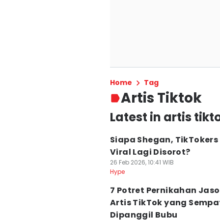
Home
Tag
Artis Tiktok
Latest in artis tikt
Siapa Shegan, TikTokers
Viral Lagi Disorot?
26 Feb 2026, 10:41 WIB
Hype
7 Potret Pernikahan Jaso
Artis TikTok yang Sempat
Dipanggil Bubu