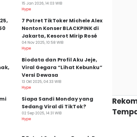
15 Jan 2026, 14:03 WIB
Hype
25,
7 Potret TikToker Michele Alex
50
Nonton Konser BLACKPINK di
Jakarta, Kesorot Mirip Rosé
04 Nov 2025, 10:58 WIB
Hype
Biodata dan Profil Aku Jeje,
nak,
Viral Gegara “Lihat Kebunku”
Versi Dewasa
13 Okt 2025, 04:33 WIB
Hype
smi
Siapa Sandi Monday yang
Rekom
Sedang Viral di TikTok?
Tempa
02 Sep 2025, 14:31 WIB
Hype