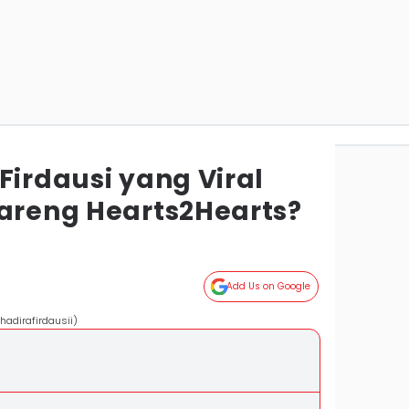
Firdausi yang Viral
Bareng Hearts2Hearts?
Add Us on Google
hadirafirdausii)