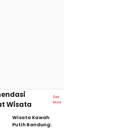
endasi
See
t Wisata
More
Wisata Kawah
Putih Bandung: