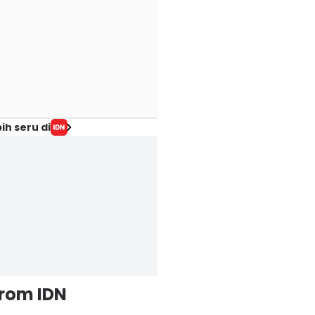
ih seru di
from IDN