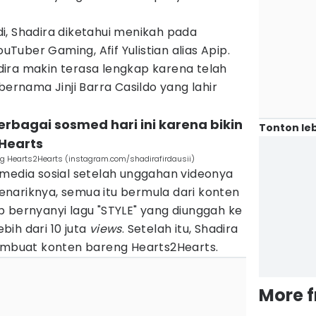
i, Shadira diketahui menikah pada
uber Gaming, Afif Yulistian alias Apip.
ira makin terasa lengkap karena telah
bernama Jinji Barra Casildo yang lahir
 berbagai sosmed hari ini karena bikin
Tonton leb
Hearts
eng Hearts2Hearts (instagram.com/shadirafirdausii)
 di media sosial setelah unggahan videonya
nariknya, semua itu bermula dari konten
 bernyanyi lagu "STYLE" yang diunggah ke
ih dari 10 juta
views
. Setelah itu, Shadira
buat konten bareng Hearts2Hearts.
More 