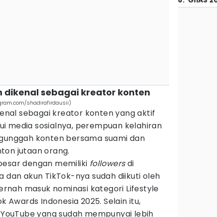
6
.
GIIAS 2
ah dikenal sebagai kreator konten
agram.com/shadirafirdausii)
kenal sebagai kreator konten yang aktif
i media sosialnya, perempuan kelahiran
engunggah konten bersama suami dan
ton jutaan orang.
besar dengan memiliki
followers
di
a dan akun TikTok-nya sudah diikuti oleh
pernah masuk nominasi kategori Lifestyle
ok Awards Indonesia 2025. Selain itu,
al YouTube yang sudah mempunyai lebih