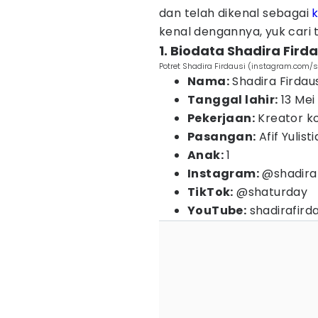
dan telah dikenal sebagai
kenal dengannya, yuk cari ta
1. Biodata Shadira Firda
Potret Shadira Firdausi (instagram.com/s
Nama:
Shadira Firdaus
Tanggal lahir:
13 Mei
Pekerjaan:
Kreator k
Pasangan:
Afif Yulist
Anak:
1
Instagram:
@shadiraf
TikTok:
@shaturday
YouTube:
shadirafirda