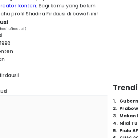
kreator konten
. Bagi kamu yang belum
hu profil Shadira Firdausi di bawah ini!
usi
hadirafirdausii)
i
 1998
onten
ian
irdausii
Trendi
usi
1
.
Gubern
2
.
Prabow
3
.
Makan B
4
.
Nilai T
5
.
Piala A