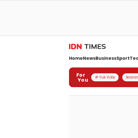
Home
News
Business
Sport
Te
For
# Yuk Vote
Iklanin
You