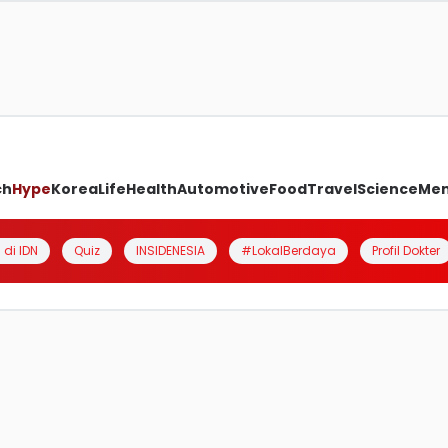
ch
Hype
Korea
Life
Health
Automotive
Food
Travel
Science
Me
 di IDN
Quiz
INSIDENESIA
#LokalBerdaya
Profil Dokter