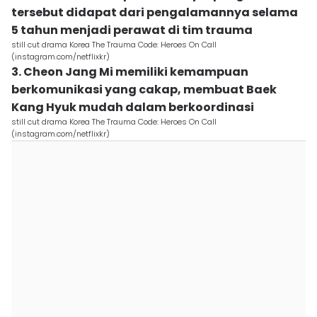
tersebut didapat dari pengalamannya selama
5 tahun menjadi perawat di tim trauma
still cut drama Korea The Trauma Code: Heroes On Call
(instagram.com/netflixkr)
3. Cheon Jang Mi memiliki kemampuan
berkomunikasi yang cakap, membuat Baek
Kang Hyuk mudah dalam berkoordinasi
still cut drama Korea The Trauma Code: Heroes On Call
(instagram.com/netflixkr)