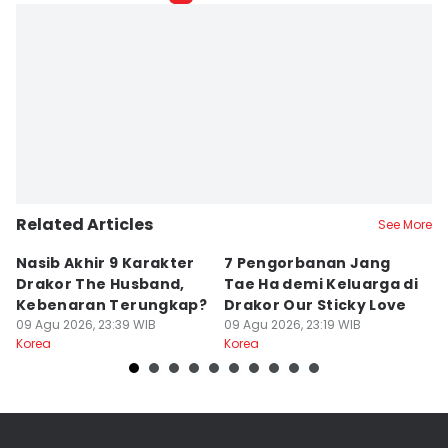
Related Articles
See More
Nasib Akhir 9 Karakter
7 Pengorbanan Jang
7
Drakor The Husband,
Tae Ha demi Keluarga di
H
Kebenaran Terungkap?
Drakor Our Sticky Love
D
09 Agu 2026, 23:39 WIB
09 Agu 2026, 23:19 WIB
09
Korea
Korea
Ko