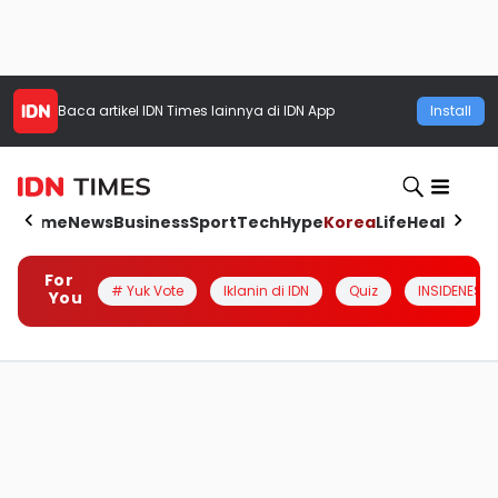
Baca artikel
IDN Times
lainnya di IDN App
Install
Home
News
Business
Sport
Tech
Hype
Korea
Life
Health
Aut
For
# Yuk Vote
Iklanin di IDN
Quiz
INSIDENESIA
You