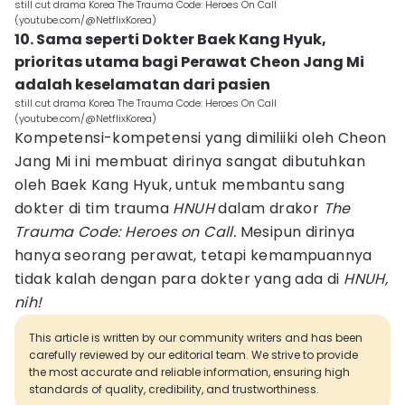
still cut drama Korea The Trauma Code: Heroes On Call
(youtube.com/@NetflixKorea)
10. Sama seperti Dokter Baek Kang Hyuk,
prioritas utama bagi Perawat Cheon Jang Mi
adalah keselamatan dari pasien
still cut drama Korea The Trauma Code: Heroes On Call
(youtube.com/@NetflixKorea)
Kompetensi-kompetensi yang dimiliiki oleh Cheon
Jang Mi ini membuat dirinya sangat dibutuhkan
oleh Baek Kang Hyuk, untuk membantu sang
dokter di tim trauma
HNUH
dalam drakor
The
Trauma Code: Heroes on Call.
Mesipun dirinya
hanya seorang perawat, tetapi kemampuannya
tidak kalah dengan para dokter yang ada di
HNUH,
nih!
This article is written by our community writers and has been
carefully reviewed by our editorial team. We strive to provide
the most accurate and reliable information, ensuring high
standards of quality, credibility, and trustworthiness.