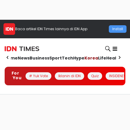
Baca artikel
IDN Times
lainnya di IDN App
Install
Home
News
Business
Sport
Tech
Hype
Korea
Life
Health
Aut
For
# Yuk Vote
Iklanin di IDN
Quiz
INSIDENESIA
You