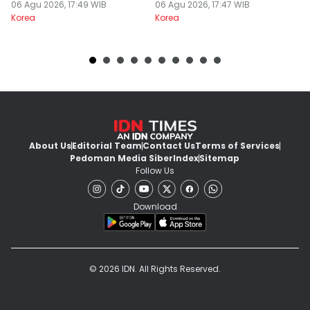
06 Agu 2026, 17:49 WIB
Killer
06 Agu 2026, 17:47 WIB
J
06
Korea
Korea
Ko
About Us
Editorial Team
Contact Us
Terms of Services
Pedoman Media Siber
Index
Sitemap
Follow Us
Download
© 2026 IDN. All Rights Reserved.