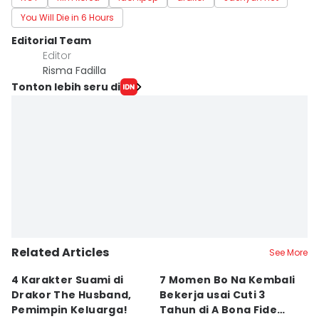
You Will Die in 6 Hours
Editorial Team
Editor
Risma Fadilla
Tonton lebih seru di
Related Articles
See More
4 Karakter Suami di
7 Momen Bo Na Kembali
5 
Drakor The Husband,
Bekerja usai Cuti 3
T
Pemimpin Keluarga!
Tahun di A Bona Fide
P