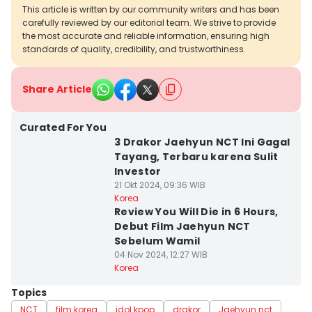
This article is written by our community writers and has been
carefully reviewed by our editorial team. We strive to provide
the most accurate and reliable information, ensuring high
standards of quality, credibility, and trustworthiness.
Share Article
Curated For You
3 Drakor Jaehyun NCT Ini Gagal
Tayang, Terbaru karena Sulit
Investor
21 Okt 2024, 09:36 WIB
Korea
Review You Will Die in 6 Hours,
Debut Film Jaehyun NCT
Sebelum Wamil
04 Nov 2024, 12:27 WIB
Korea
Topics
NCT
film korea
idol kpop
drakor
Jaehyun nct