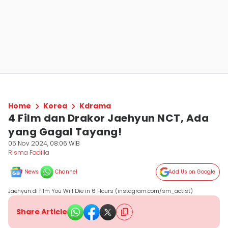
Home
Korea
Kdrama
4 Film dan Drakor Jaehyun NCT, Ada
yang Gagal Tayang!
05 Nov 2024, 08:06 WIB
Risma Fadilla
News
Channel
Add Us on Google
Jaehyun di film You Will Die in 6 Hours (instagram.com/sm_actist)
Share Article