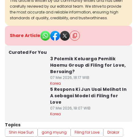
This article is written by our community writers and has been
carefully reviewed by our editorial team. We strive to provide
the most accurate and reliable information, ensuring high
standards of quality, credibility, and trustworthiness.
Share Article
Curated For You
3 Polemik Keluarga Pemilik
Haemu Group di Filing for Love,
Bersaing?
07 Mei 2026, 18:17 WIB
Korea
5 Respons Ki Jun Usai Melihat In
A sebagai Model di Filing for
Love
07 Mei 2026, 18:07 WIB
Korea
Topics
Shin Hae Sun
gong myung
Filing for Love
Drakor