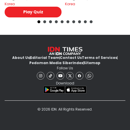
Korea
Korea
Ko
Play Quiz
About Us
Editorial Team
Contact Us
Terms of Services
Pedoman Media Siber
Index
Sitemap
Follow Us
Download
© 2026 IDN. All Rights Reserved.