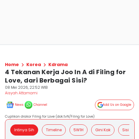
Home
Korea
Kdrama
4 Tekanan Kerja Joo In A di Filing for
Love, dari Berbagai Sisi?
08 Mei 2026, 22:52 WIB
Aisyah Attamami
News
Channel
Add Us on Google
Cuplikan drakor Filing for Love (dok.tvN/Filing for Love)
Intinya Sih
Timeline
5W1H
Gini Kak
Sisi Posit