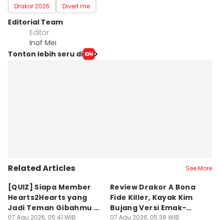
Drakor 2026
Divert me
Editorial Team
Editor
Inaf Mei
Tonton lebih seru di
Related Articles
See More
[QUIZ] Siapa Member
Review Drakor A Bona
7
Hearts2Hearts yang
Fide Killer, Kayak Kim
H
Jadi Teman Gibahmu di
Bujang Versi Emak-
En
Kelas?
07 Agu 2026, 05:41 WIB
Emak!
07 Agu 2026, 05:38 WIB
2
07