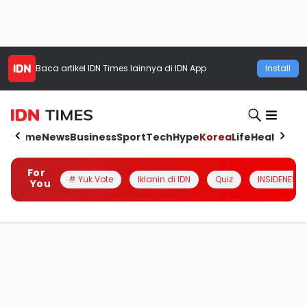
Baca artikel
IDN Times
lainnya di IDN App
Install
Home
News
Business
Sport
Tech
Hype
Korea
Life
Health
Aut
For
# Yuk Vote
Iklanin di IDN
Quiz
INSIDENESIA
You