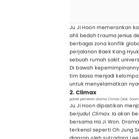
Ju Ji Hoon memerankan ka
ahli bedah trauma jenius 
berbagai zona konflik glob
perjalanan Baek Kang Hyuk
sebuah rumah sakit univers
Di bawah kepemimpinannya
tim biasa menjadi kelompo
untuk menyelamatkan nya
2. Climax
potret pemeran drama Climax (dok. Soom
Ju Ji Hoon dipastikan men
berjudul
Climax
. Ia akan b
bersama Ha Ji Won. Drama 
terkenal seperti Oh Jung 
digarap oleh sutradara Le