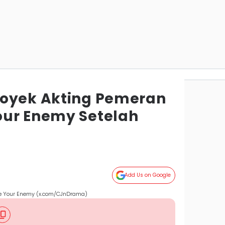
royek Akting Pemeran
ur Enemy Setelah
Add Us on Google
ove Your Enemy (x.com/CJnDrama)