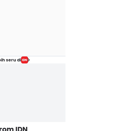
ih seru di
from IDN