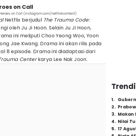
roes on Call
eroes on Call (instagram.com/netflixkcontent)
al
Netflix berjudul
The Trauma Code:
gi oleh Ju Ji Hoon. Selain Ju Ji Hoon,
ama ini meliputi Choo Yeong Woo, Yoon
ong Jae Kwang. Drama ini akan rilis pada
l 8 episode. Drama ini diadaptasi dari
Trauma Center
karya Lee Nak Joon.
Trendi
1
.
Gubern
2
.
Prabow
3
.
Makan B
4
.
Nilai T
5
.
17 Agus