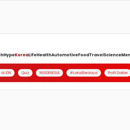
ch
Hype
Korea
Life
Health
Automotive
Food
Travel
Science
Me
 di IDN
Quiz
INSIDENESIA
#LokalBerdaya
Profil Dokter