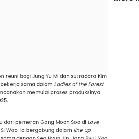
n reuni bagi Jung Yu Mi dan sutradara Kim
 bekerja sama dalam
Ladies of the Forest
encanakan memulai proses produksinya
25.
ru dari pemeran Gong Moon Soo di
Love
e Si Woo. Ia bergabung dalam
line up
sama dengan Seo Hyun Jin, Jang Ryul, Yoo