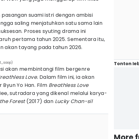
 pasangan suami istri dengan ambisi
ingga saling menjatuhkan satu sama lain
ksesan. Proses syuting drama ini
paruh pertama tahun 2025. Sementara itu,
n akan tayang pada tahun 2026.
t_soop)
Tonton leb
asi akan membintangi film bergenre
reathless Love.
Dalam film ini, ia akan
 Byun Yo Han. Film
Breathless Love
Hee, sutradara yang dikenal melalui karya-
 the Forest
(2017) dan
Lucky Chan-sil
More 