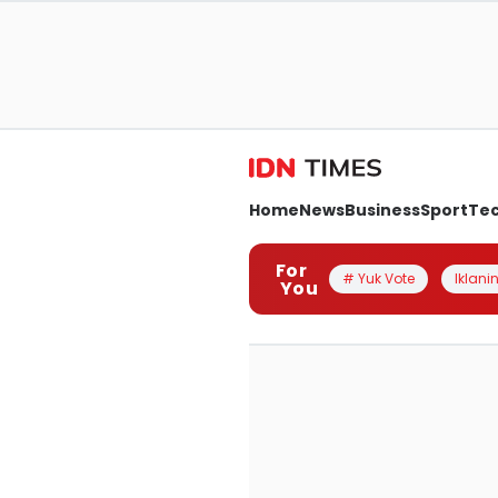
Home
News
Business
Sport
Te
For
# Yuk Vote
Iklanin
You