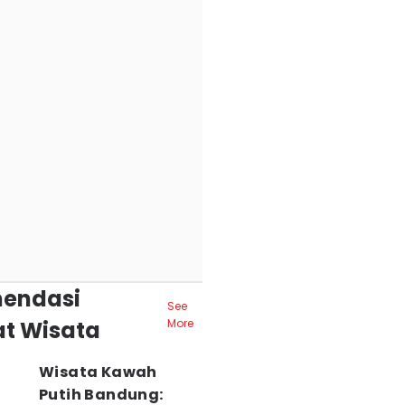
endasi
See
t Wisata
More
Wisata Kawah
Putih Bandung: