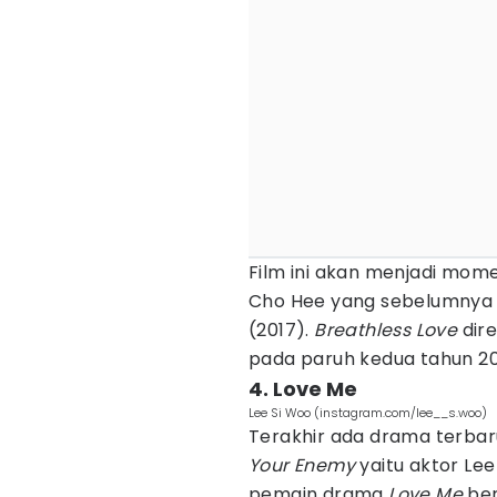
Film ini akan menjadi mome
Cho Hee yang sebelumnya
(2017).
Breathless Love
dir
pada paruh kedua tahun 20
4. Love Me
Lee Si Woo (instagram.com/lee__s.woo)
Terakhir ada drama terba
Your Enemy
yaitu aktor Le
pemain drama
Love Me
ber