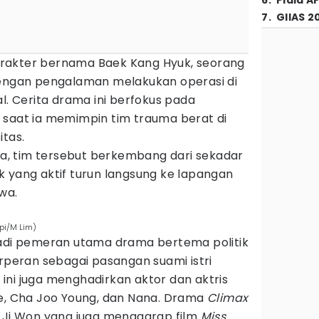
6
.
Piala A
7
.
GIIAS 2
rakter bernama Baek Kang Hyuk, seorang
dengan pengalaman melakukan operasi di
al. Cerita drama ini berfokus pada
 saat ia memimpin tim trauma berat di
itas.
, tim tersebut berkembang dari sekadar
k yang aktif turun langsung ke lapangan
wa.
pi/M Lim)
jadi pemeran utama drama bertema politik
erperan sebagai pasangan suami istri
ini juga menghadirkan aktor dan aktris
Se, Cha Joo Young, dan Nana. Drama
Climax
e Ji Won yang juga menggarap film
Miss