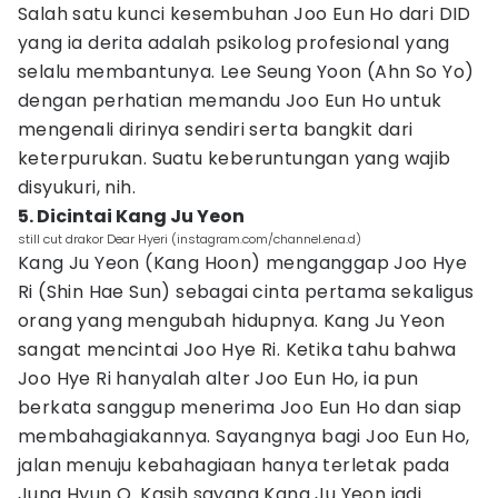
Salah satu kunci kesembuhan Joo Eun Ho dari DID
yang ia derita adalah psikolog profesional yang
selalu membantunya. Lee Seung Yoon (Ahn So Yo)
dengan perhatian memandu Joo Eun Ho untuk
mengenali dirinya sendiri serta bangkit dari
keterpurukan. Suatu keberuntungan yang wajib
disyukuri, nih.
5. Dicintai Kang Ju Yeon
still cut drakor Dear Hyeri (instagram.com/channel.ena.d)
Kang Ju Yeon (Kang Hoon) menganggap Joo Hye
Ri (Shin Hae Sun) sebagai cinta pertama sekaligus
orang yang mengubah hidupnya. Kang Ju Yeon
sangat mencintai Joo Hye Ri. Ketika tahu bahwa
Joo Hye Ri hanyalah alter Joo Eun Ho, ia pun
berkata sanggup menerima Joo Eun Ho dan siap
membahagiakannya. Sayangnya bagi Joo Eun Ho,
jalan menuju kebahagiaan hanya terletak pada
Jung Hyun O. Kasih sayang Kang Ju Yeon jadi