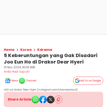
Home
Korea
Kdrama
5 Keberuntungan yang Gak Disadari
Joo Eun Ho di Drakor Dear Hyeri
01 Nov 2024, 18:06 WIB
Anita Hadi Saputri
News
Channel
Add Us on Google
still cut drakor Dear Hyeri (instagram.com/channel.ena.d)
Share Article