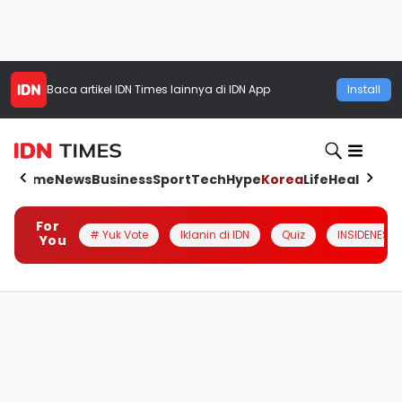
Baca artikel
IDN Times
lainnya di IDN App
Install
Home
News
Business
Sport
Tech
Hype
Korea
Life
Health
Aut
For
# Yuk Vote
Iklanin di IDN
Quiz
INSIDENESIA
You