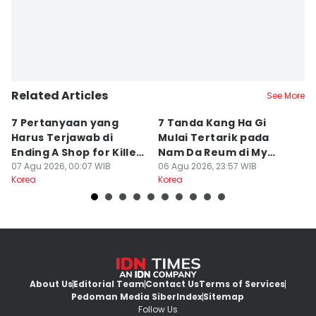
Related Articles
See More
7 Pertanyaan yang
7 Tanda Kang Ha Gi
3
Harus Terjawab di
Mulai Tertarik pada
N
Ending A Shop for Killers
Nam Da Reum di My
H
2
07 Agu 2026, 00:07 WIB
Bias, My Boss
06 Agu 2026, 23:57 WIB
S
06
Korea
Korea
Ko
About Us
Editorial Team
Contact Us
Terms of Services
Pedoman Media Siber
Index
Sitemap
Follow Us