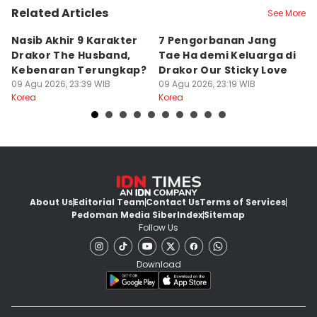
Related Articles
See More
Nasib Akhir 9 Karakter
7 Pengorbanan Jang
7
Drakor The Husband,
Tae Ha demi Keluarga di
H
Kebenaran Terungkap?
Drakor Our Sticky Love
D
09 Agu 2026, 23:39 WIB
09 Agu 2026, 23:19 WIB
09
Korea
Korea
Ko
About Us
Editorial Team
Contact Us
Terms of Services
Pedoman Media Siber
Index
Sitemap
Follow Us
Download