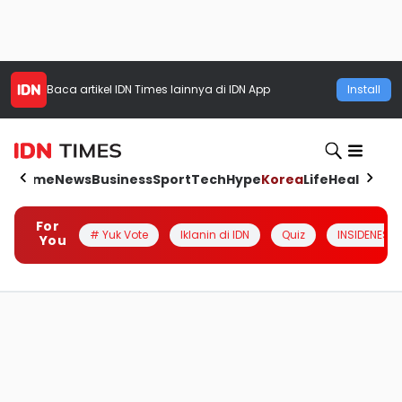
Baca artikel
IDN Times
lainnya di IDN App
Install
Home
News
Business
Sport
Tech
Hype
Korea
Life
Health
Aut
For
# Yuk Vote
Iklanin di IDN
Quiz
INSIDENESIA
You