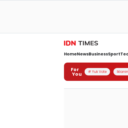
Home
News
Business
Sport
Te
For
# Yuk Vote
Iklanin
You