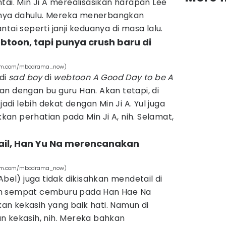
tai. Min Ji A merealisasikan harapan Lee
nya dahulu. Mereka menerbangkan
tai seperti janji keduanya di masa lalu.
webtoon, tapi punya crush baru di
agram.com/mbcdrama_now)
adi
sad boy
di
webtoon
A Good Day to be A
an dengan bu guru Han. Akan tetapi, di
jadi lebih dekat dengan Min Ji A. Yul juga
n perhatian pada Min Ji A, nih. Selamat,
etail, Han Yu Na merencanakan
agram.com/mbcdrama_now)
Abel) juga tidak dikisahkan mendetail di
an sempat cemburu pada Han Hae Na
n kekasih yang baik hati. Namun di
n kekasih, nih. Mereka bahkan