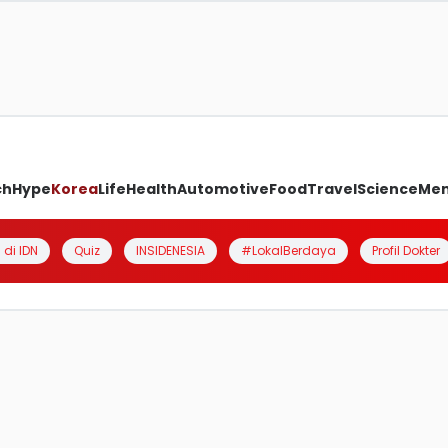
ch
Hype
Korea
Life
Health
Automotive
Food
Travel
Science
Me
 di IDN
Quiz
INSIDENESIA
#LokalBerdaya
Profil Dokter