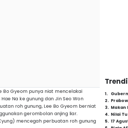
Trendi
ee Bo Gyeom punya niat mencelakai
1
.
Gubern
 Hae Na ke gunung dan Jin Seo Won
2
.
Prabow
atan roh gunung, Lee Bo Gyeom berniat
3
.
Makan B
unakan gerombolan anjing liar.
4
.
Nilai T
Yi Kyung) mencegah perbuatan roh gunung
5
.
17 Agus