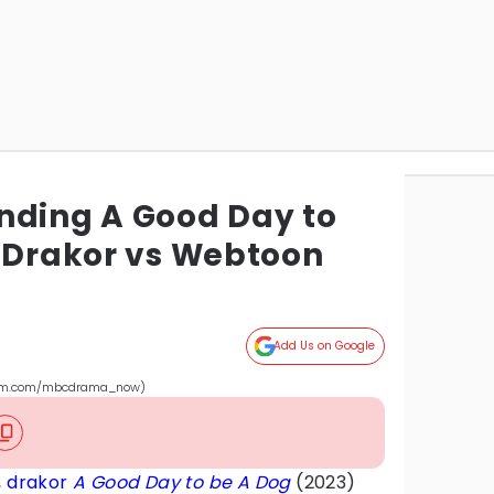
nding A Good Day to
i Drakor vs Webtoon
Add Us on Google
agram.com/mbcdrama_now)
,
drakor
A Good Day to be A Dog
(2023)