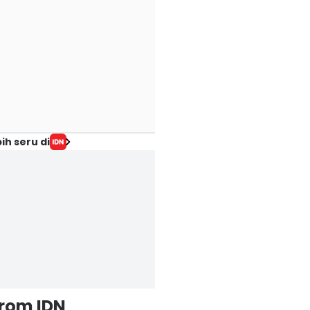
ih seru di
from IDN