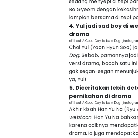
sedang menyepi di tepi pan
Bo Gyeom dengan kekasih
lampion bersama di tepi pan
4. Yul jadi sad boy di 
drama
still cut A Good Day to be A Dog (inst
Choi Yul (Yoon Hyun Soo) j
Dog
. Sebab, pamannya jadi
versi drama, bocah satu ini 
gak segan-segan menunjukka
ya, Yul!
5. Diceritakan lebih d
pernikahan di drama
still cut A Good Day to be A Dog (inst
Akhir kisah Han Yu Na (Ryu 
webtoon
. Han Yu Na bahk
karena adiknya mendapatka
drama, ia juga mendapatka