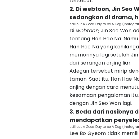
tersebut.
2. Di webtoon, Jin Seo
sedangkan di drama, h
still cut A Good Day to be A Dog (inst
Di
webtoon
, Jin Seo Won a
tentang Han Hae Na. Namun 
Han Hae Na yang kehilang
memorinya lagi setelah Jin
dari serangan anjing liar.
Adegan tersebut mirip den
taman. Saat itu, Han Hae N
anjing dengan cara menut
kesamaan pengalaman itu,
dengan Jin Seo Won lagi.
3. Beda dari nasibnya 
mendapatkan penyeles
still cut A Good Day to be A Dog (inst
Lee Bo Gyeom tidak memiliki