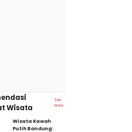
endasi
See
t Wisata
More
Wisata Kawah
Putih Bandung: