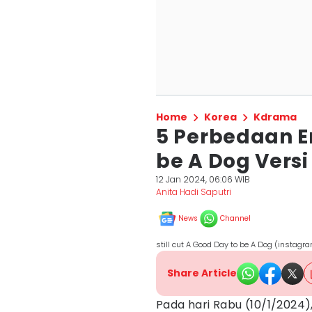
Home
Korea
Kdrama
5 Perbedaan E
be A Dog Vers
12 Jan 2024, 06:06 WIB
Anita Hadi Saputri
News
Channel
still cut A Good Day to be A Dog (inst
Share Article
Pada hari Rabu (10/1/2024)