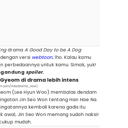
ing
drama
A Good Day to be A Dog
dengan versi
webtoon
, lho. Kalau kamu
san perbedaannya untuk kamu. Simak, yuk!
mengandung
spoiler
.
 Gyeom di drama lebih intens
agram.com/mbcdrama_now)
Gyeom (Lee Hyun Woo) membalas dendam
ngatan Jin Seo Won tentang Han Hae Na.
ngatannya kembali karena gadis itu
ak awal, Jin Seo Won memang sudah naksir
u cukup mudah.