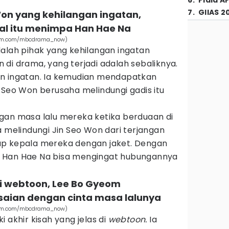
6
.
Piala A
7
.
GIIAS 2
 Won yang kehilangan ingatan,
al itu menimpa Han Hae Na
agram.com/mbcdrama_now)
dalah pihak yang kehilangan ingatan
di drama, yang terjadi adalah sebaliknya.
an ingatan. Ia kemudian mendapatkan
 Seo Won berusaha melindungi gadis itu
gan masa lalu mereka ketika berduaan di
a melindungi Jin Seo Won dari terjangan
up kepala mereka dengan jaket. Dengan
 Han Hae Na bisa mengingat hubungannya
di webtoon, Lee Bo Gyeom
aian dengan cinta masa lalunya
agram.com/mbcdrama_now)
 akhir kisah yang jelas di
webtoon.
Ia