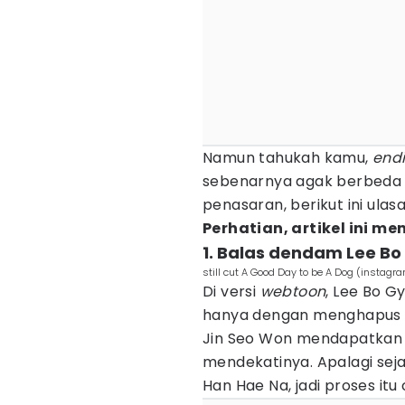
Namun tahukah kamu,
end
sebenarnya agak berbeda 
penasaran, berikut ini ula
Perhatian, artikel ini 
1. Balas dendam Lee Bo
still cut A Good Day to be A Dog (inst
Di versi
webtoon
, Lee Bo 
hanya dengan menghapus i
Jin Seo Won mendapatkan i
mendekatinya. Apalagi sej
Han Hae Na, jadi proses it