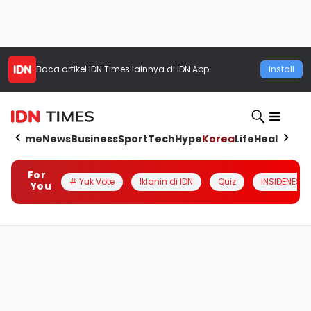
Baca artikel
IDN Times
lainnya di IDN App
Install
Home
News
Business
Sport
Tech
Hype
Korea
Life
Health
Aut
For
# Yuk Vote
Iklanin di IDN
Quiz
INSIDENESIA
You