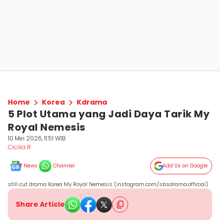
Home
Korea
Kdrama
5 Plot Utama yang Jadi Daya Tarik My
Royal Nemesis
10 Mei 2026, 11:51 WIB
Cicilia R
News
Channel
Add Us on Google
still cut drama Korea My Royal Nemesis (instagram.com/sbsdrama.official)
Share Article