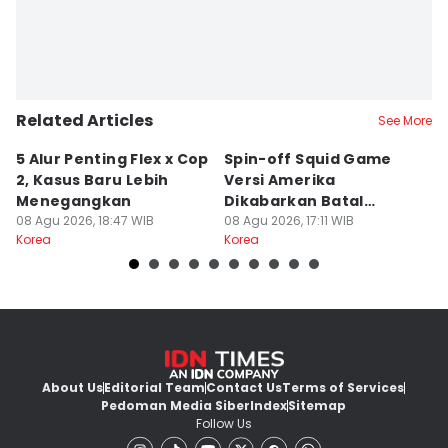
Related Articles
See More
5 Alur Penting Flex x Cop
Spin-off Squid Game
5
2, Kasus Baru Lebih
Versi Amerika
J
Menegangkan
Dikabarkan Batal
Sh
08 Agu 2026, 18:47 WIB
Dibuat, Kenapa?
08 Agu 2026, 17:11 WIB
08
Korea
Korea
Ko
About Us
Editorial Team
Contact Us
Terms of Services
Pedoman Media Siber
Index
Sitemap
Follow Us