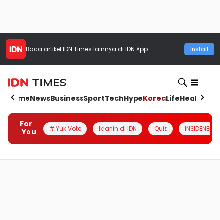
Baca artikel
IDN Times
lainnya di IDN App
Install
Home
News
Business
Sport
Tech
Hype
Korea
Life
Health
Aut
For
# Yuk Vote
Iklanin di IDN
Quiz
INSIDENESIA
You