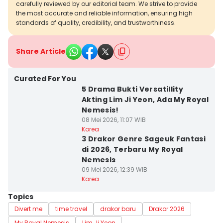
carefully reviewed by our editorial team. We strive to provide
the most accurate and reliable information, ensuring high
standards of quality, credibility, and trustworthiness.
Share Article
Curated For You
5 Drama Bukti Versatillity
Akting Lim Ji Yeon, Ada My Royal
Nemesis!
08 Mei 2026, 11:07 WIB
Korea
3 Drakor Genre Sageuk Fantasi
di 2026, Terbaru My Royal
Nemesis
09 Mei 2026, 12:39 WIB
Korea
Topics
Divert me
time travel
drakor baru
Drakor 2026
My Royal Nemesis
Lim Ji Yeon