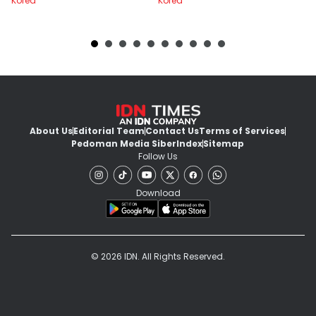
Korea
Korea
Ko
About Us
Editorial Team
Contact Us
Terms of Services
Pedoman Media Siber
Index
Sitemap
Follow Us
Download
© 2026 IDN. All Rights Reserved.