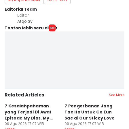
Editorial Team
Editor
Atqo Sy
Tonton lebih seru di
Related Articles
See More
7 Kesalahpahaman
7 Pengorbanan Jang
4
yang Terjadi Di Awal
Tae Ha Untuk Go Eun
Se
Episode My Bias, My
Sae di Our Sticky Love
Fl
Boss
09 Agu 2026, 17:07 WIB
09 Agu 2026, 17:07 WIB
09