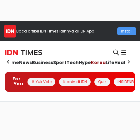
Baca artikel
IDN Times
lainnya di IDN App
Install
Home
News
Business
Sport
Tech
Hype
Korea
Life
Health
Aut
For
# Yuk Vote
Iklanin di IDN
Quiz
INSIDENESIA
You