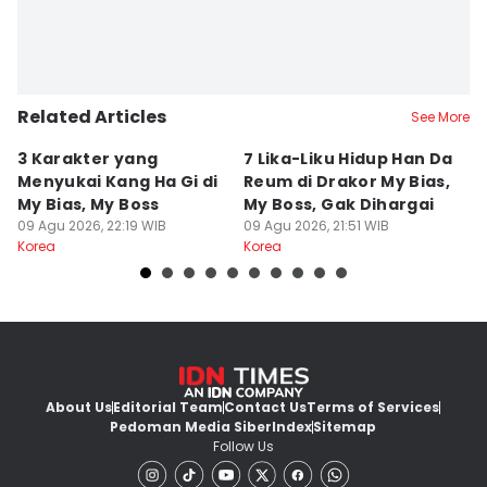
Related Articles
See More
3 Karakter yang
7 Lika-Liku Hidup Han Da
7
Menyukai Kang Ha Gi di
Reum di Drakor My Bias,
S
My Bias, My Boss
My Boss, Gak Dihargai
O
09 Agu 2026, 22:19 WIB
09 Agu 2026, 21:51 WIB
Ri
09
Korea
Korea
Ko
About Us
Editorial Team
Contact Us
Terms of Services
Pedoman Media Siber
Index
Sitemap
Follow Us