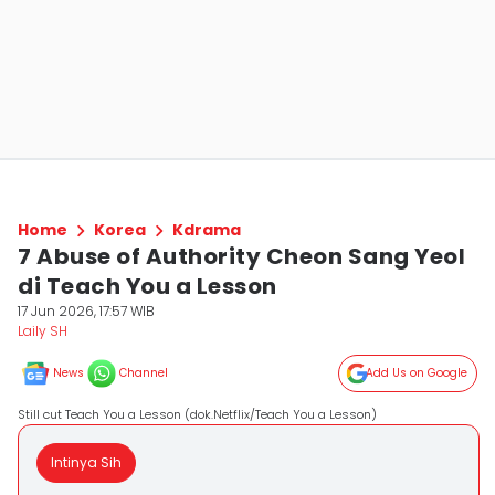
Home
Korea
Kdrama
7 Abuse of Authority Cheon Sang Yeol
di Teach You a Lesson
17 Jun 2026, 17:57 WIB
Laily SH
News
Channel
Add Us on Google
Still cut Teach You a Lesson (dok.Netflix/Teach You a Lesson)
Intinya Sih