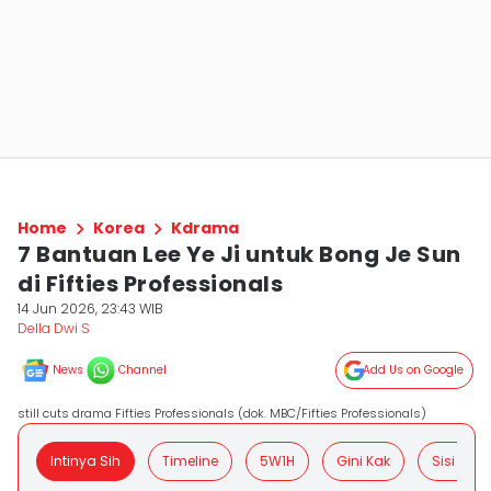
Home
Korea
Kdrama
7 Bantuan Lee Ye Ji untuk Bong Je Sun
di Fifties Professionals
14 Jun 2026, 23:43 WIB
Della Dwi S
News
Channel
Add Us on Google
still cuts drama Fifties Professionals (dok. MBC/Fifties Professionals)
Intinya Sih
Timeline
5W1H
Gini Kak
Sisi Posit