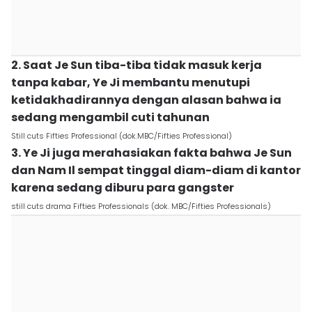
2. Saat Je Sun tiba-tiba tidak masuk kerja
tanpa kabar, Ye Ji membantu menutupi
ketidakhadirannya dengan alasan bahwa ia
sedang mengambil cuti tahunan
Still cuts Fifties Professional (dok.MBC/Fifties Professional)
3. Ye Ji juga merahasiakan fakta bahwa Je Sun
dan Nam Il sempat tinggal diam-diam di kantor
karena sedang diburu para gangster
still cuts drama Fifties Professionals (dok. MBC/Fifties Professionals)