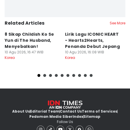
Related Articles
See More
8 Sikap Childish Ko Se
Lirik Lagu ICONIC HEART
7 
Yun di The Husband,
- Hearts2Hearts,
G
Menyebalkan!
Penanda Debut Jepang
H
10 Agu 2026, 16:47 WIB
10 Agu 2026, 16:08 WIB
L
10
Korea
Korea
Ko
About Us
Editorial Team
Contact Us
Terms of Services
Pedoman Media Siber
Index
Sitemap
Follow Us