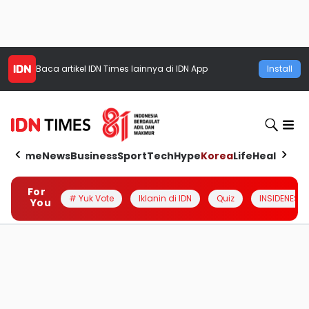
Baca artikel
IDN Times
lainnya di IDN App
Install
Home
News
Business
Sport
Tech
Hype
Korea
Life
Health
Aut
For
# Yuk Vote
Iklanin di IDN
Quiz
INSIDENESIA
You