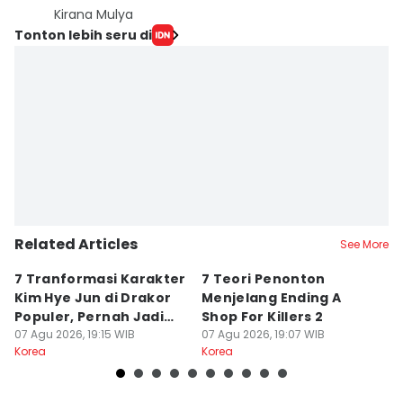
Kirana Mulya
Tonton lebih seru di
Related Articles
See More
7 Tranformasi Karakter
7 Teori Penonton
3
Kim Hye Jun di Drakor
Menjelang Ending A
Ja
Populer, Pernah Jadi
Shop For Killers 2
L
Ratu
07 Agu 2026, 19:15 WIB
07 Agu 2026, 19:07 WIB
07
Korea
Korea
Ko