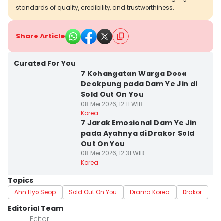
standards of quality, credibility, and trustworthiness.
Share Article
Curated For You
7 Kehangatan Warga Desa
Deokpung pada Dam Ye Jin di
Sold Out On You
08 Mei 2026, 12:11 WIB
Korea
7 Jarak Emosional Dam Ye Jin
pada Ayahnya di Drakor Sold
Out On You
08 Mei 2026, 12:31 WIB
Korea
Topics
Ahn Hyo Seop
Sold Out On You
Drama Korea
Drakor
Editorial Team
Editor