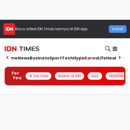
Baca artikel
IDN Times
lainnya di IDN App
Install
Home
News
Business
Sport
Tech
Hype
Korea
Life
Health
Aut
For
# Yuk Vote
Iklanin di IDN
Quiz
INSIDENESIA
You