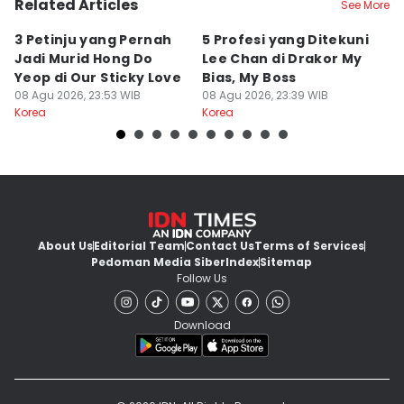
Related Articles
See More
3 Petinju yang Pernah
5 Profesi yang Ditekuni
K
Jadi Murid Hong Do
Lee Chan di Drakor My
B
Yeop di Our Sticky Love
Bias, My Boss
M
08 Agu 2026, 23:53 WIB
08 Agu 2026, 23:39 WIB
fo
08
Korea
Korea
Ko
About Us
Editorial Team
Contact Us
Terms of Services
Pedoman Media Siber
Index
Sitemap
Follow Us
Download