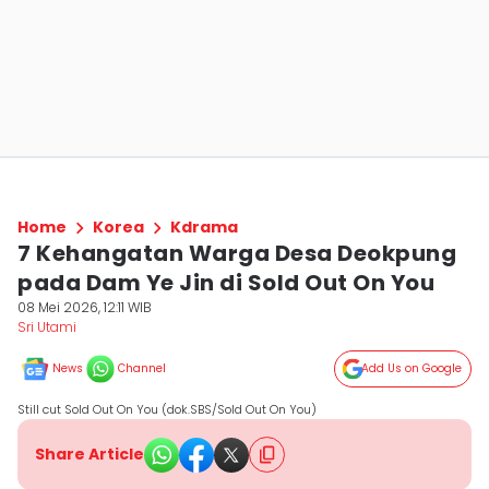
Home
Korea
Kdrama
7 Kehangatan Warga Desa Deokpung
pada Dam Ye Jin di Sold Out On You
08 Mei 2026, 12:11 WIB
Sri Utami
News
Channel
Add Us on Google
Still cut Sold Out On You (dok.SBS/Sold Out On You)
Share Article