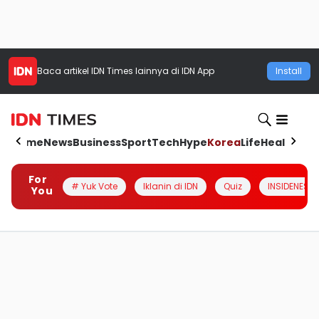
Baca artikel
IDN Times
lainnya di IDN App
Install
Home
News
Business
Sport
Tech
Hype
Korea
Life
Health
Aut
For
# Yuk Vote
Iklanin di IDN
Quiz
INSIDENESIA
You