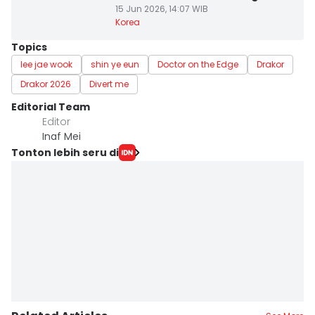
15 Jun 2026, 14:07 WIB
Korea
Topics
lee jae wook
shin ye eun
Doctor on the Edge
Drakor
Drakor 2026
Divert me
Editorial Team
Editor
Inaf Mei
Tonton lebih seru di