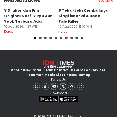
Related Articles
See More
3 Drakor dan Film
5 Teka-teki Kembalinya
8
Original Netflix Ryu Jun
Kingfisher di A Bona
2
Yeol, Terbaru Ada
Fide Killer
P
Mousetrap
10 Agu 2026, 11:27 WIB
10 Agu 2026, 11:07 WIB
H
10
Korea
Korea
Ko
About Us
Editorial Team
Contact Us
Terms of Services
Pedoman Media Siber
Index
Sitemap
Follow Us
Download
© 2026 IDN. All Rights Reserved.