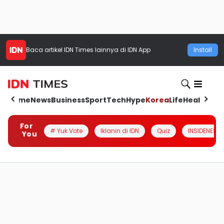
Baca artikel
IDN Times
lainnya di IDN App
Install
Home
News
Business
Sport
Tech
Hype
Korea
Life
Health
Aut
For
# Yuk Vote
Iklanin di IDN
Quiz
INSIDENESIA
You