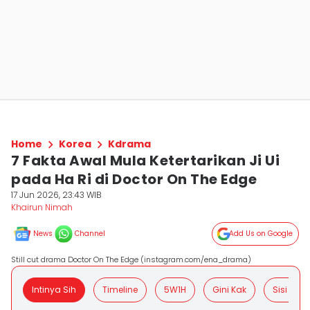
Home
Korea
Kdrama
7 Fakta Awal Mula Ketertarikan Ji Ui
pada Ha Ri di Doctor On The Edge
17 Jun 2026, 23:43 WIB
Khairun Nimah
News
Channel
Add Us on Google
Still cut drama Doctor On The Edge (instagram.com/ena_drama)
Intinya Sih
Timeline
5W1H
Gini Kak
Sisi Posit