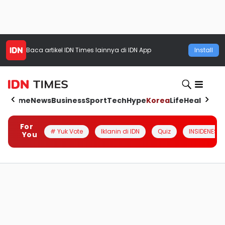
Baca artikel
IDN Times
lainnya di IDN App
Install
Home
News
Business
Sport
Tech
Hype
Korea
Life
Health
Aut
For
# Yuk Vote
Iklanin di IDN
Quiz
INSIDENESIA
You