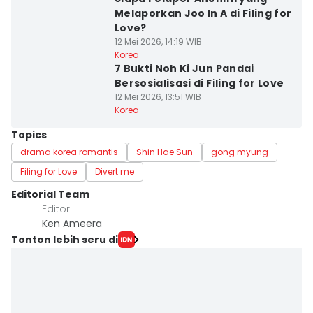
Melaporkan Joo In A di Filing for
Love?
12 Mei 2026, 14:19 WIB
Korea
7 Bukti Noh Ki Jun Pandai
Bersosialisasi di Filing for Love
12 Mei 2026, 13:51 WIB
Korea
Topics
drama korea romantis
Shin Hae Sun
gong myung
Filing for Love
Divert me
Editorial Team
Editor
Ken Ameera
Tonton lebih seru di