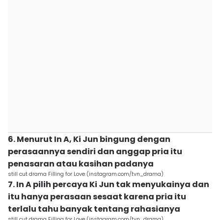
6. Menurut In A, Ki Jun bingung dengan
perasaannya sendiri dan anggap pria itu
penasaran atau kasihan padanya
still cut drama Filling for Love (instagram.com/tvn_drama)
7. In A pilih percaya Ki Jun tak menyukainya dan
itu hanya perasaan sesaat karena pria itu
terlalu tahu banyak tentang rahasianya
still cut drama Filling for Love (instagram.com/tvn_drama)