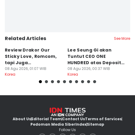
Related Articles
See More
Review Drakor Our
Lee Seung Gi akan
Te
Sticky Love, Romcom,
Tuntut CEO ONE
G
tapi Juga
HUNDRED atas Deposit
B
Menegangkan!
08 Agu 2026, 01:07 WIB
Rumah Rp132 M
08 Agu 2026, 00:37 WIB
Ki
07
Korea
Korea
Ko
About Us
Editorial Team
Contact Us
Terms of Services
Pedoman Media Siber
Index
Sitemap
Follow Us