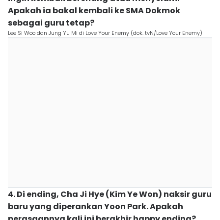
Apakah ia bakal kembali ke SMA Dokmok
sebagai guru tetap?
Lee Si Woo dan Jung Yu Mi di Love Your Enemy (dok. tvN/Love Your Enemy)
4. Di ending, Cha Ji Hye (Kim Ye Won) naksir guru
baru yang diperankan Yoon Park. Apakah
perasaannya kali ini berakhir happy ending?