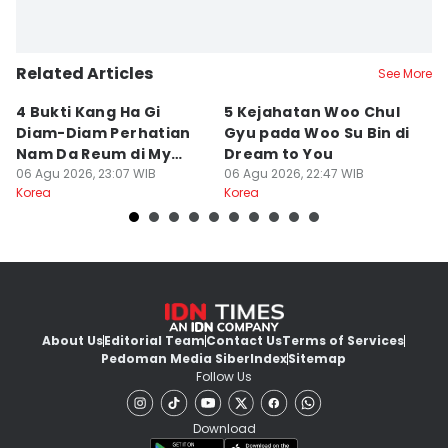
Related Articles
See More
4 Bukti Kang Ha Gi
5 Kejahatan Woo Chul
7
Diam-Diam Perhatian
Gyu pada Woo Su Bin di
Yi
Nam Da Reum di My
Dream to You
B
Bias, My Boss
06 Agu 2026, 23:07 WIB
06 Agu 2026, 22:47 WIB
Y
06
Korea
Korea
Ko
About Us
Editorial Team
Contact Us
Terms of Services
Pedoman Media Siber
Index
Sitemap
Follow Us
Download