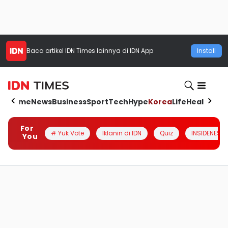
Baca artikel
IDN Times
lainnya di IDN App
Install
Home
News
Business
Sport
Tech
Hype
Korea
Life
Health
Aut
For
# Yuk Vote
Iklanin di IDN
Quiz
INSIDENESIA
You