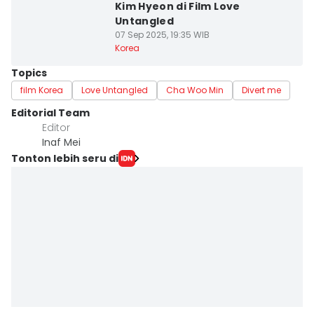
Kim Hyeon di Film Love
Untangled
07 Sep 2025, 19:35 WIB
Korea
Topics
film Korea
Love Untangled
Cha Woo Min
Divert me
Editorial Team
Editor
Inaf Mei
Tonton lebih seru di