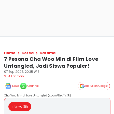
Home
Korea
Kdrama
7 Pesona Cha Woo Min di Film Love
Untangled, Jadi Siswa Populer!
07 Sep 2025, 20:35 WIB
S. M. Fatimah
News
Channel
Add Us on Google
Cha Woo Min di Love Untangled (x.com/NetflixKR)
Intinya Sih