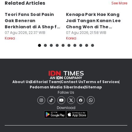
Related Articles
See More
Teori Fans Soal Pasin
Kenapa Park Hae Kang
7
Gak Beneran
Jadi Tangan Kanan Lee
Ah
Berkhianat di A Shop for
Chong Won di The
S
Killers 2
07 Agu 2026, 22:37 WIB
Apartment Job?
07 Agu 2026, 21:58 WIB
07
Korea
Korea
Ko
About Us
Editorial Team
Contact Us
Terms of Services
Pedoman Media Siber
Index
Sitemap
Follow Us
Download