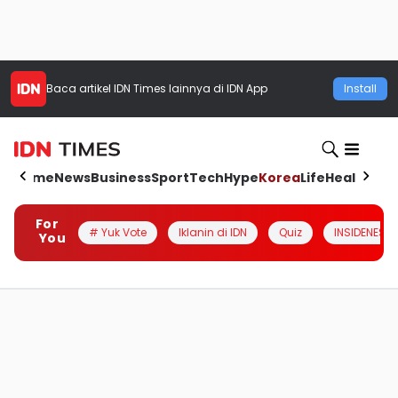
Baca artikel
IDN Times
lainnya di IDN App
Install
Home
News
Business
Sport
Tech
Hype
Korea
Life
Health
Aut
For
# Yuk Vote
Iklanin di IDN
Quiz
INSIDENESIA
You