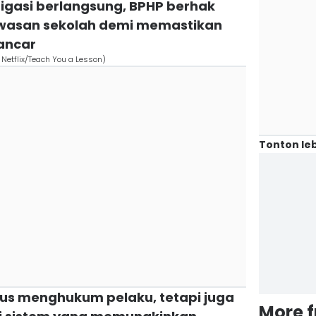
tigasi berlangsung, BPHP berhak
wasan sekolah demi memastikan
lancar
 Netflix/Teach You a Lesson)
Tonton leb
kus menghukum pelaku, tetapi juga
More 