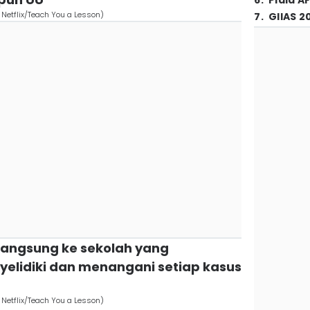
6
.
Piala A
 Netflix/Teach You a Lesson)
7
.
GIIAS 2
langsung ke sekolah yang
elidiki dan menangani setiap kasus
 Netflix/Teach You a Lesson)