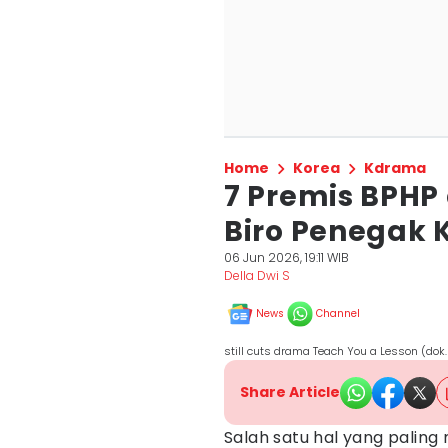
Home
Korea
Kdrama
7 Premis BPHP 
Biro Penegak 
06 Jun 2026, 19:11 WIB
Della Dwi S
News
Channel
still cuts drama Teach You a Lesson (dok.
Share Article
Salah satu hal yang paling