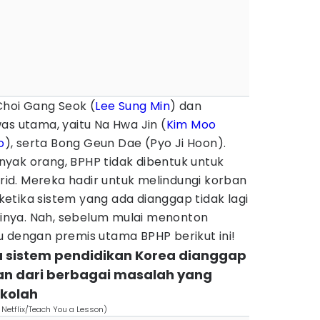
 Choi Gang Seok (
Lee Sung Min
) dan
as utama, yaitu Na Hwa Jin (
Kim Moo
o
), serta Bong Geun Dae (Pyo Ji Hoon).
yak orang, BPHP tidak dibentuk untuk
d. Mereka hadir untuk melindungi korban
etika sistem yang ada dianggap tidak lagi
nya. Nah, sebelum mulai menonton
u dengan premis utama BPHP berikut ini!
a sistem pendidikan Korea dianggap
an dari berbagai masalah yang
ekolah
 Netflix/Teach You a Lesson)