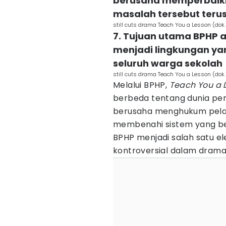
berusaha memperbaiki
masalah tersebut teru
still cuts drama Teach You a Lesson (dok.
7. Tujuan utama BPHP
menjadi lingkungan ya
seluruh warga sekolah
still cuts drama Teach You a Lesson (dok.
Melalui BPHP,
Teach You a 
berbeda tentang dunia pen
berusaha menghukum pelaku
membenahi sistem yang be
BPHP menjadi salah satu el
kontroversial dalam drama 