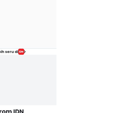
ih seru di
from IDN