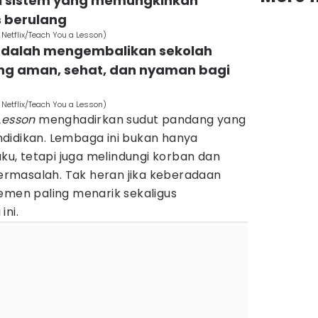
 sistem yang memungkinkan
s berulang
 Netflix/Teach You a Lesson)
 adalah mengembalikan sekolah
ng aman, sehat, dan nyaman bagi
 Netflix/Teach You a Lesson)
Lesson
menghadirkan sudut pandang yang
didikan. Lembaga ini bukan hanya
, tetapi juga melindungi korban dan
rmasalah. Tak heran jika keberadaan
emen paling menarik sekaligus
ini.