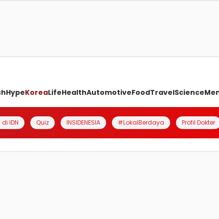
ch
Hype
Korea
Life
Health
Automotive
Food
Travel
Science
Me
 di IDN
Quiz
INSIDENESIA
#LokalBerdaya
Profil Dokter