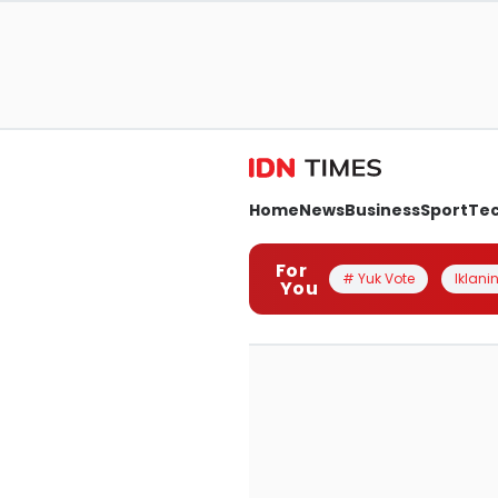
Home
News
Business
Sport
Te
For
# Yuk Vote
Iklanin
You