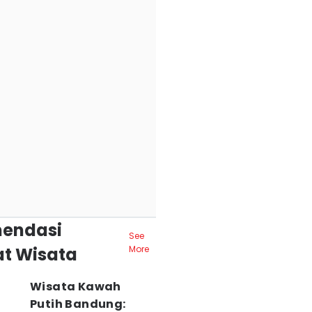
endasi
See
t Wisata
More
Wisata Kawah
Putih Bandung: