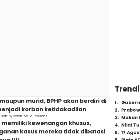
Trendi
maupun murid, BPHP akan berdiri di
1
.
Gubern
menjadi korban ketidakadilan
2
.
Prabow
 Netflix/Teach You a Lesson)
3
.
Makan B
 memiliki kewenangan khusus,
4
.
Nilai T
anan kasus mereka tidak dibatasi
5
.
17 Agus
pun UU