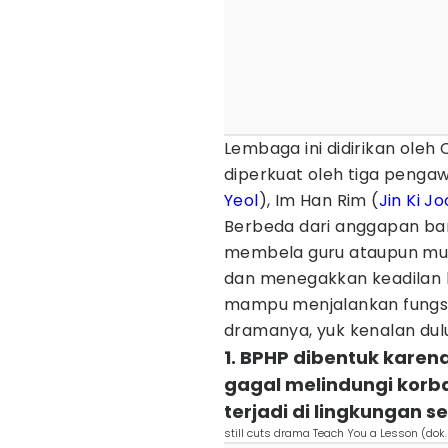
Lembaga ini didirikan oleh
diperkuat oleh tiga pengaw
Yeol
), Im Han Rim (
Jin Ki Jo
Berbeda dari anggapan ban
membela guru ataupun muri
dan menegakkan keadilan k
mampu menjalankan fungsi
dramanya, yuk kenalan dul
1. BPHP dibentuk karen
gagal melindungi korb
terjadi di lingkungan s
still cuts drama Teach You a Lesson (dok.