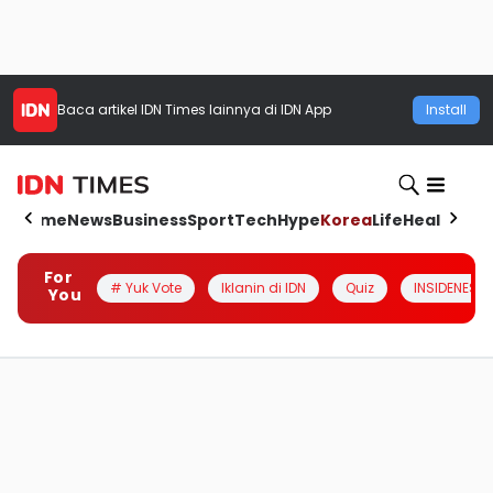
Baca artikel
IDN Times
lainnya di IDN App
Install
Home
News
Business
Sport
Tech
Hype
Korea
Life
Health
Aut
For
# Yuk Vote
Iklanin di IDN
Quiz
INSIDENESIA
You