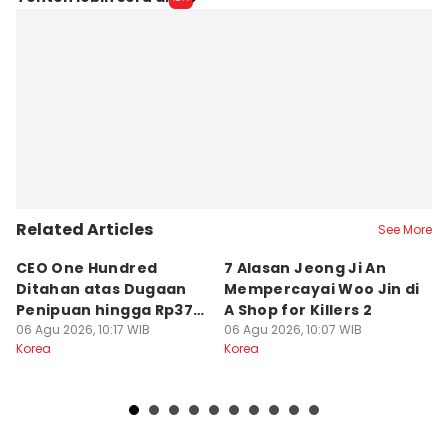
Related Articles
See More
CEO One Hundred
7 Alasan Jeong Ji An
7
Ditahan atas Dugaan
Mempercayai Woo Jin di
M
Penipuan hingga Rp379
A Shop for Killers 2
Gi
Miliar
06 Agu 2026, 10:17 WIB
06 Agu 2026, 10:07 WIB
06
Korea
Korea
Ko