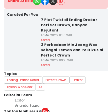
Share Article
Curated For You
7 Plot Twist di Ending Drakor
Perfect Crown, Banyak
Kejutan!
17 Mei 2026, 11:36 WIB
Korea
3 Perbedaan Min Jeong Woo
sebagai Teman dan Politikus di
Perfect Crown
17 Mei 2026, 09:21 WIB
Korea
Topics
Ending Drama Korea
Perfect Crown
Drakor
Byeon Woo Seok
IU
Editorial Team
Editor
Ananda Zaura
Tonton lebih seru di