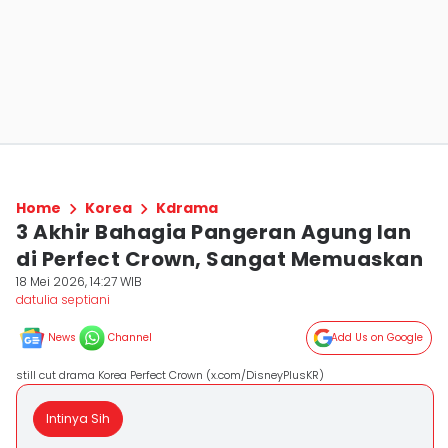
Home
Korea
Kdrama
3 Akhir Bahagia Pangeran Agung Ian
di Perfect Crown, Sangat Memuaskan
18 Mei 2026, 14:27 WIB
datulia septiani
News
Channel
Add Us on Google
still cut drama Korea Perfect Crown (x.com/DisneyPlusKR)
Intinya Sih