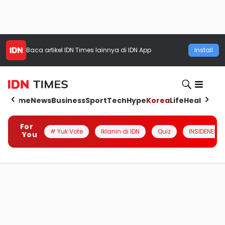
Baca artikel
IDN Times
lainnya di IDN App
Install
Home
News
Business
Sport
Tech
Hype
Korea
Life
Health
Aut
For
# Yuk Vote
Iklanin di IDN
Quiz
INSIDENESIA
You