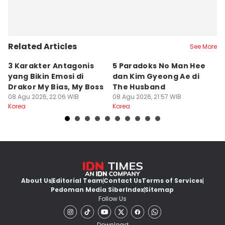
Related Articles
See More
3 Karakter Antagonis
5 Paradoks No Man Hee
8
yang Bikin Emosi di
dan Kim Gyeong Ae di
A
Drakor My Bias, My Boss
The Husband
S
08 Agu 2026, 22:06 WIB
08 Agu 2026, 21:57 WIB
08
Korea
Korea
Ko
About Us
Editorial Team
Contact Us
Terms of Services
Pedoman Media Siber
Index
Sitemap
Follow Us
Download