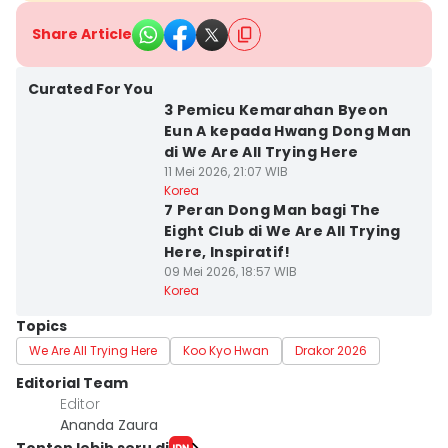
Share Article
Curated For You
3 Pemicu Kemarahan Byeon
Eun A kepada Hwang Dong Man
di We Are All Trying Here
11 Mei 2026, 21:07 WIB
Korea
7 Peran Dong Man bagi The
Eight Club di We Are All Trying
Here, Inspiratif!
09 Mei 2026, 18:57 WIB
Korea
Topics
We Are All Trying Here
Koo Kyo Hwan
Drakor 2026
Editorial Team
Editor
Ananda Zaura
Tonton lebih seru di