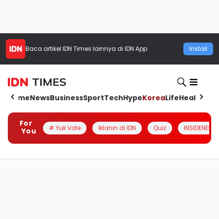
Baca artikel
IDN Times
lainnya di IDN App
Install
Home
News
Business
Sport
Tech
Hype
Korea
Life
Health
Aut
For
# Yuk Vote
Iklanin di IDN
Quiz
INSIDENESIA
You