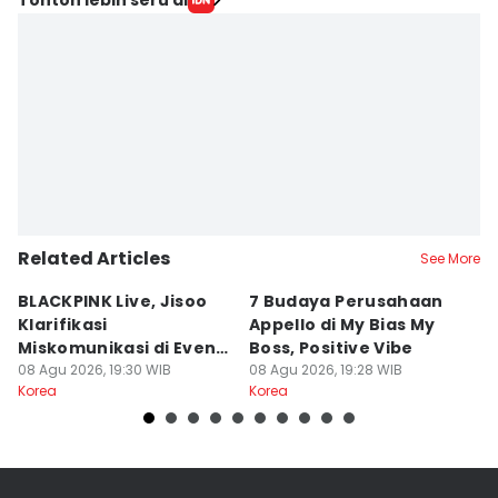
Related Articles
See More
BLACKPINK Live, Jisoo
7 Budaya Perusahaan
5
Klarifikasi
Appello di My Bias My
Do
Miskomunikasi di Event
Boss, Positive Vibe
Bo
Anniversary 10 Tahun
08 Agu 2026, 19:30 WIB
08 Agu 2026, 19:28 WIB
08
Korea
Korea
Ko