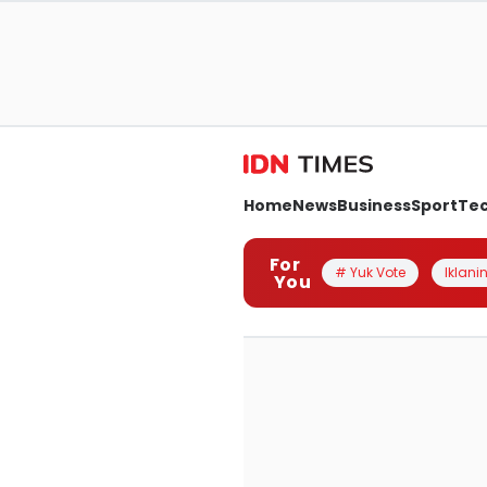
Home
News
Business
Sport
Te
For
# Yuk Vote
Iklanin
You