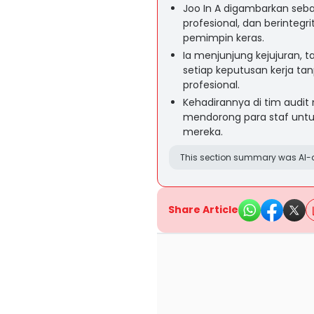
Joo In A digambarkan seb
profesional, dan berintegr
pemimpin keras.
Ia menjunjung kejujuran, 
setiap keputusan kerja t
profesional.
Kehadirannya di tim audi
mendorong para staf untuk 
mereka.
This section summary was AI-a
Share Article