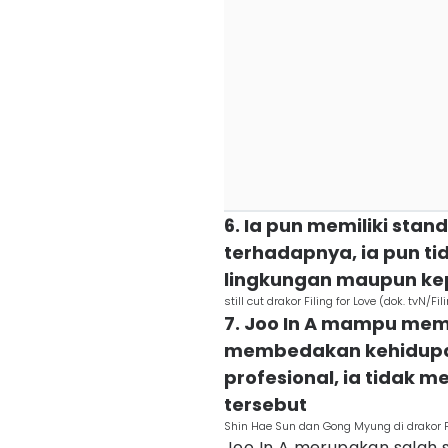
6. Ia pun memiliki stan
terhadapnya, ia pun t
lingkungan maupun kep
still cut drakor Filing for Love (dok. tvN/Fil
7. Joo In A mampu me
membedakan kehidupan
profesional, ia tidak
tersebut
Shin Hae Sun dan Gong Myung di drakor Fili
Joo In A merupakan salah 