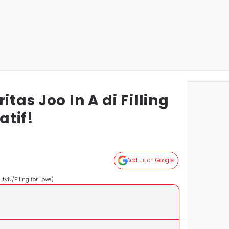
itas Joo In A di Filling
atif!
Add Us on Google
 tvN/Filing for Love)