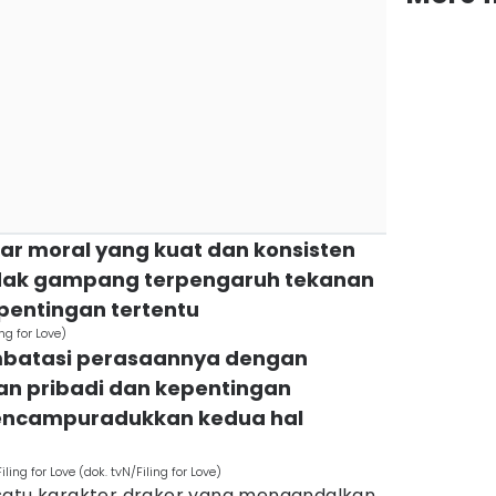
dar moral yang kuat dan konsisten
idak gampang terpengaruh tekanan
entingan tertentu
ing for Love)
mbatasi perasaannya dengan
 pribadi dan kepentingan
 mencampuradukkan kedua hal
ng for Love (dok. tvN/Filing for Love)
satu karakter drakor yang mengandalkan