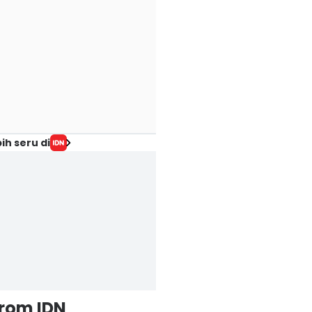
ih seru di
from IDN