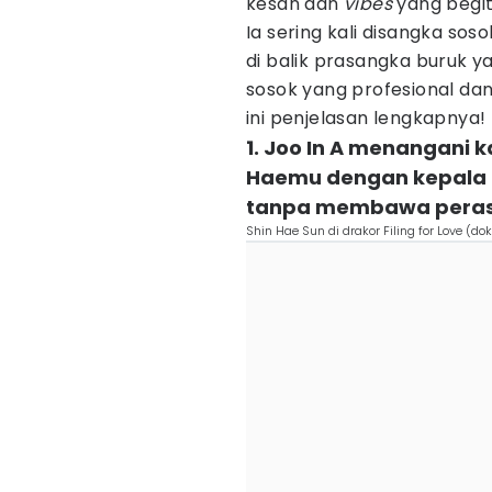
kesan dan
vibes
yang begit
Ia sering kali disangka so
di balik prasangka buruk y
sosok yang profesional dan
ini penjelasan lengkapnya!
1. Joo In A menangani 
Haemu dengan kepala di
tanpa membawa perasa
Shin Hae Sun di drakor Filing for Love (dok.