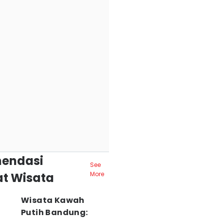
endasi
See
t Wisata
More
Wisata Kawah
Putih Bandung: