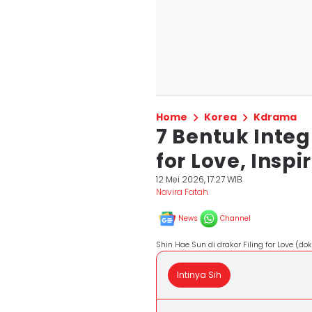
Home
Korea
Kdrama
7 Bentuk Integr
for Love, Inspir
12 Mei 2026, 17:27 WIB
Navira Fatah
News
Channel
Shin Hae Sun di drakor Filing for Love (dok.
Intinya Sih