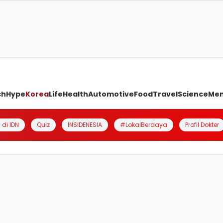
ch
Hype
Korea
Life
Health
Automotive
Food
Travel
Science
Me
 di IDN
Quiz
INSIDENESIA
#LokalBerdaya
Profil Dokter