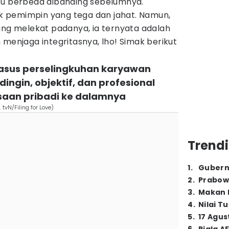
u berbeda dibanding sebelumnya.
sok pemimpin yang tega dan jahat. Namun,
ang melekat padanya, ia ternyata adalah
 menjaga integritasnya, lho! Simak berikut
kasus perselingkuhan karyawan
ngin, objektif, dan profesional
an pribadi ke dalamnya
 tvN/Filing for Love)
Trendi
1
.
Gubern
2
.
Prabow
3
.
Makan B
4
.
Nilai T
5
.
17 Agus