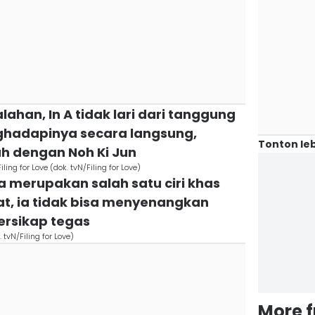
ahan, In A tidak lari dari tanggung
ghadapinya secara langsung,
Tonton leb
ah dengan Noh Ki Jun
ng for Love (dok. tvN/Filing for Love)
a merupakan salah satu ciri khas
uat, ia tidak bisa menyenangkan
bersikap tegas
 tvN/Filing for Love)
More 