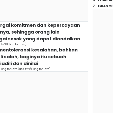
6
.
Piala A
7
.
GIIAS 2
hargai komitmen dan kepercayaan
nya, sehingga orang lain
i sosok yang dapat diandalkan
 tvN/Filing for Love)
 mentoleransi kesalahan, bahkan
li salah, baginya itu sebuah
adili dan dinilai
ng for Love (dok. tvN/Filing for Love)