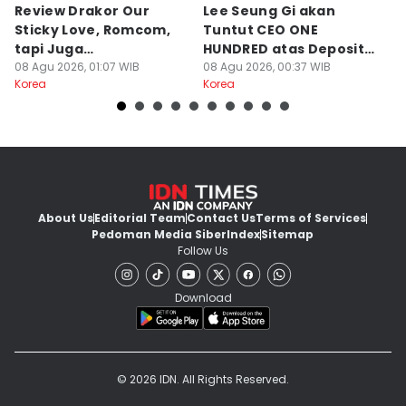
Review Drakor Our
Lee Seung Gi akan
Te
Sticky Love, Romcom,
Tuntut CEO ONE
G
tapi Juga
HUNDRED atas Deposit
B
Menegangkan!
08 Agu 2026, 01:07 WIB
Rumah Rp132 M
08 Agu 2026, 00:37 WIB
Ki
07
Korea
Korea
Ko
About Us
Editorial Team
Contact Us
Terms of Services
Pedoman Media Siber
Index
Sitemap
Follow Us
Download
© 2026 IDN. All Rights Reserved.