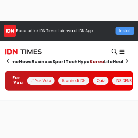
Baca artikel
IDN Times
lainnya di IDN App
Install
Home
News
Business
Sport
Tech
Hype
Korea
Life
Health
Aut
For
# Yuk Vote
Iklanin di IDN
Quiz
INSIDENESIA
You