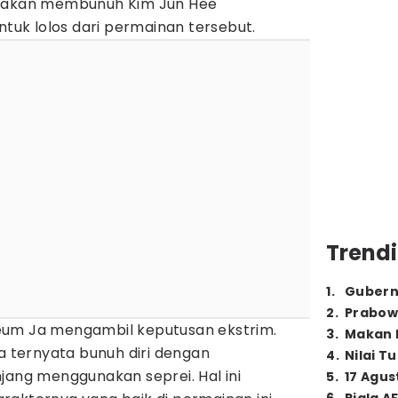
k akan membunuh Kim Jun Hee
ntuk lolos dari permainan tersebut.
Trendi
1
.
Gubern
2
.
Prabow
eum Ja mengambil keputusan ekstrim.
3
.
Makan B
ia ternyata bunuh diri dengan
4
.
Nilai T
jang menggunakan seprei. Hal ini
5
.
17 Agus