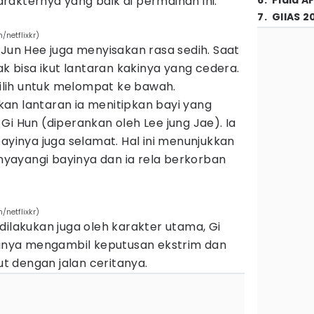
akternya yang baik di permainan ini.
6
.
Piala A
7
.
GIIAS 2
netflixkr)
 Jun Hee juga menyisakan rasa sedih. Saat
ak bisa ikut lantaran kakinya yang cedera.
lih untuk melompat ke bawah.
an lantaran ia menitipkan bayi yang
Gi Hun (diperankan oleh Lee jung Jae). Ia
bayinya juga selamat. Hal ini menunjukkan
ayangi bayinya dan ia rela berkorban
netflixkr)
dilakukan juga oleh karakter utama, Gi
irinya mengambil keputusan ekstrim dan
 dengan jalan ceritanya.