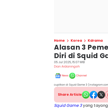
Home
Korea
Kdrama
Alasan 3 Peme
Diri di Squid
05 Jul 2025, 15:07 WIB
Dian Ardianingsih
News
Channel
cupilkan di Squid Game 3 (instagram.com/
Share Article
Squid Game 3
yang tayang 