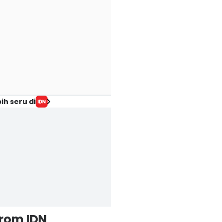
ih seru di
from IDN