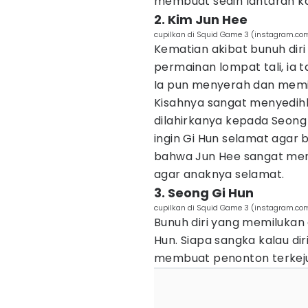
membuat sedih lantaran kar
2. Kim Jun Hee
cupilkan di Squid Game 3 (instagram.com/
Kematian akibat bunuh diri
permainan lompat tali, ia t
Ia pun menyerah dan memi
Kisahnya sangat menyedihk
dilahirkanya kepada Seong 
ingin Gi Hun selamat agar 
bahwa Jun Hee sangat meny
agar anaknya selamat.
3. Seong Gi Hun
cupilkan di Squid Game 3 (instagram.com/
Bunuh diri yang memilukan 
Hun. Siapa sangka kalau d
membuat penonton terkejut