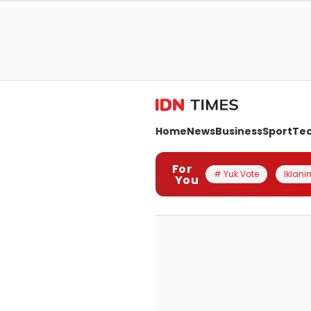
Home
News
Business
Sport
Te
For
# Yuk Vote
Iklanin
You