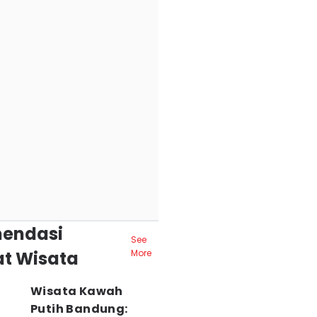
endasi
See
t Wisata
More
Wisata Kawah
Putih Bandung: