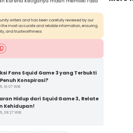
 karena ketiganya masih memiliki rasa
munity writers and has been carefully reviewed by our
de the most accurate and reliable information, ensuring
ity, and trustworthiness.
iksi Fans Squid Game 3 yang Terbukti
 Penuh Konspirasi?
5, 16:07 WIB
jaran Hidup dari Squid Game 3, Relate
n Kehidupan!
5, 08:27 WIB