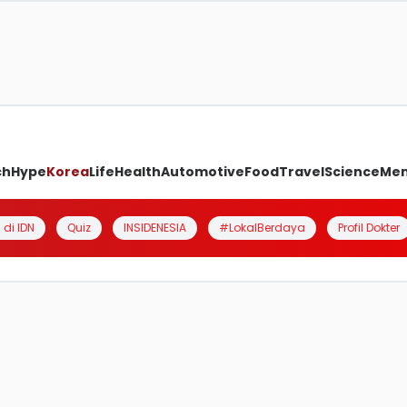
ch
Hype
Korea
Life
Health
Automotive
Food
Travel
Science
Me
 di IDN
Quiz
INSIDENESIA
#LokalBerdaya
Profil Dokter