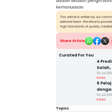
adalah sebuah pengorbanan
kemanusiaan.
This article is written by our com
editorial team. We strive to provi
high standards of quality, credibil
Share Article
Curated For You
4 Pred
Salah,
03 Jul 202
Korea
6 Pela
denga
02 Jul 202
Korea
Topics