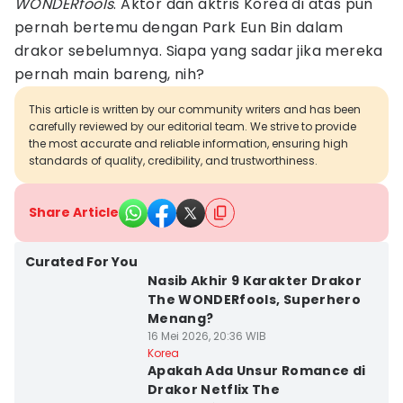
WONDERfools
. Aktor dan aktris Korea di atas pun
pernah bertemu dengan Park Eun Bin dalam
drakor sebelumnya. Siapa yang sadar jika mereka
pernah main bareng, nih?
This article is written by our community writers and has been
carefully reviewed by our editorial team. We strive to provide
the most accurate and reliable information, ensuring high
standards of quality, credibility, and trustworthiness.
Share Article
Curated For You
Nasib Akhir 9 Karakter Drakor
The WONDERfools, Superhero
Menang?
16 Mei 2026, 20:36 WIB
Korea
Apakah Ada Unsur Romance di
Drakor Netflix The