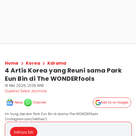
Home
Korea
Kdrama
4 Artis Korea yang Reuni sama Park
Eun Bin di The WONDERfools
16 Mei 2026, 21:06 WIB
Queena Sekar Jasmine
News
Channel
Add Us on Google
Im Sung Jae dan Park Eun Bin di drama The WONDERfools
(instagram.com/netflixkr)
Intinya Sih