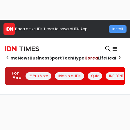
Baca artikel
IDN Times
lainnya di IDN App
Install
Home
News
Business
Sport
Tech
Hype
Korea
Life
Health
Aut
For
# Yuk Vote
Iklanin di IDN
Quiz
INSIDENESIA
You