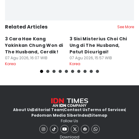
Related Articles
See More
3 Cara Hae Kang
3 Sisi Misterius Choi Chi
A
Yakinkan Chung Won di
Ung di The Husband,
P
The Husband, Cerdik!
Patut Dicurigai!
y
07 Agu 2026, 16:07 WIB
07 Agu 2026, 15:57 WIB
P
07
Korea
Korea
Ko
About Us
Editorial Team
Contact Us
Terms of Services
Pedoman Media Siber
Index
Sitemap
Follow Us
Download