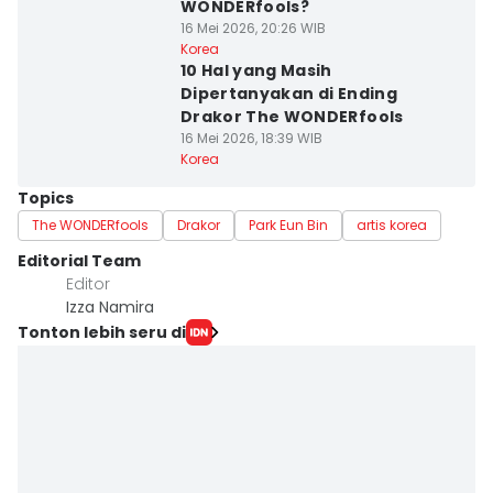
WONDERfools?
16 Mei 2026, 20:26 WIB
Korea
10 Hal yang Masih
Dipertanyakan di Ending
Drakor The WONDERfools
16 Mei 2026, 18:39 WIB
Korea
Topics
The WONDERfools
Drakor
Park Eun Bin
artis korea
Editorial Team
Editor
Izza Namira
Tonton lebih seru di