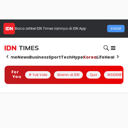
Baca artikel
IDN Times
lainnya di IDN App
Install
Home
News
Business
Sport
Tech
Hype
Korea
Life
Health
Aut
For
# Yuk Vote
Iklanin di IDN
Quiz
INSIDENESIA
You