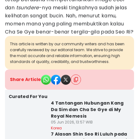
dan
tsundere
-nya meski tingkahnya sudah jelas
kelihatan sangat bucin. Nah, menurut kamu,
momen mana yang paling membuktikan kalau
Cha Se Gye benar-benar tergila-gila pada Seo Ri?
This article is written by our community writers and has been
carefully reviewed by our editorial team. We strive to provide
the most accurate and reliable information, ensuring high
standards of quality, credibility, and trustworthiness.
Share Article
Curated For You
4 Tantangan Hubungan Kang
Da Sim dan Cha Se Gye di My
Royal Nemesis
05 Jun 2026, 13:57 WIB
Korea
7 Alasan Shin Seo Ri Luluh pada