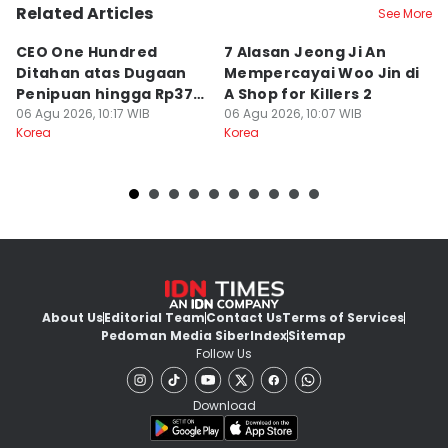
Related Articles
See More
CEO One Hundred
7 Alasan Jeong Ji An
7
Ditahan atas Dugaan
Mempercayai Woo Jin di
M
Penipuan hingga Rp379
A Shop for Killers 2
Gi
Miliar
06 Agu 2026, 10:17 WIB
06 Agu 2026, 10:07 WIB
06
Korea
Korea
Ko
About Us
Editorial Team
Contact Us
Terms of Services
Pedoman Media Siber
Index
Sitemap
Follow Us
Download