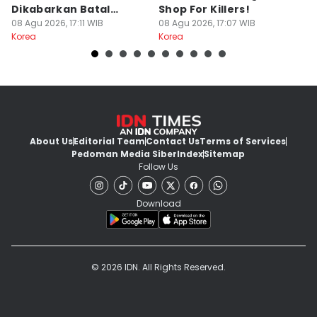
Dikabarkan Batal
Shop For Killers!
Y
Dibuat, Kenapa?
08 Agu 2026, 17:11 WIB
08 Agu 2026, 17:07 WIB
08
Korea
Korea
Ko
About Us
Editorial Team
Contact Us
Terms of Services
Pedoman Media Siber
Index
Sitemap
Follow Us
Download
© 2026 IDN. All Rights Reserved.