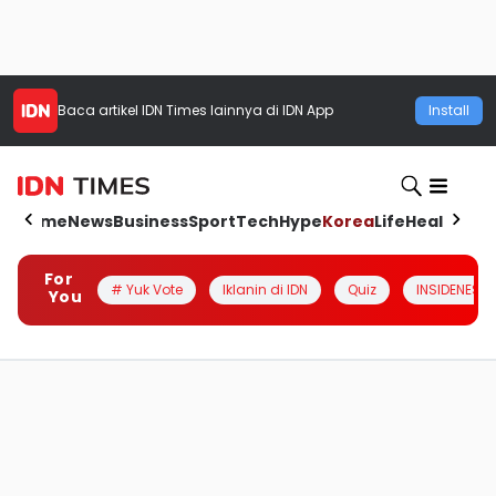
Baca artikel
IDN Times
lainnya di IDN App
Install
Home
News
Business
Sport
Tech
Hype
Korea
Life
Health
Aut
For
# Yuk Vote
Iklanin di IDN
Quiz
INSIDENESIA
You