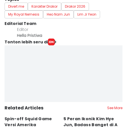
Divert me
Karakter Drakor
Drakor 2026
My Royal Nemesis
Heo Nam Jun
Lim Ji Yeon
Editorial Team
Editor
Hella Pristiwa
Tonton lebih seru di
Related Articles
See More
Spin-off Squid Game
5 Peran Ikonik Kim Hye
7
Versi Amerika
Jun, Badass Banget di A
H