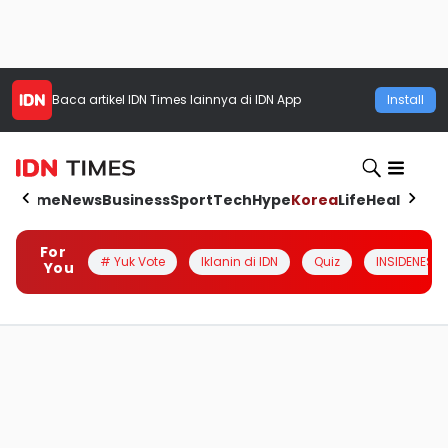
Baca artikel
IDN Times
lainnya di IDN App
Install
Home
News
Business
Sport
Tech
Hype
Korea
Life
Health
Aut
For
# Yuk Vote
Iklanin di IDN
Quiz
INSIDENESIA
You