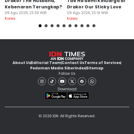
Drakor The Husband,
Tae Ha demi Keluarga di
H
Kebenaran Terungkap?
Drakor Our Sticky Love
D
09 Agu 2026, 23:39 WIB
09 Agu 2026, 23:19 WIB
09
Korea
Korea
Ko
About Us
Editorial Team
Contact Us
Terms of Services
Pedoman Media Siber
Index
Sitemap
Follow Us
Download
© 2026 IDN. All Rights Reserved.