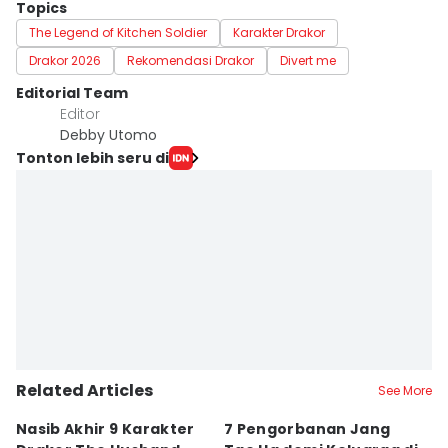
Topics
The Legend of Kitchen Soldier
Karakter Drakor
Drakor 2026
Rekomendasi Drakor
Divert me
Editorial Team
Editor
Debby Utomo
Tonton lebih seru di
Related Articles
See More
Nasib Akhir 9 Karakter
7 Pengorbanan Jang
7