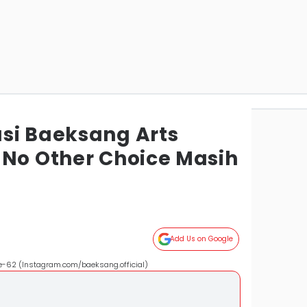
si Baeksang Arts
 No Other Choice Masih
Add Us on Google
e-62 (Instagram.com/baeksang.official)