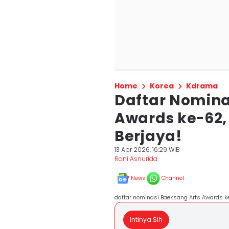
Home
Korea
Kdrama
Daftar Nomina
Awards ke-62,
Berjaya!
13 Apr 2026, 16:29 WIB
Rani Asnurida
News
Channel
daftar nominasi Baeksang Arts Awards k
Intinya Sih