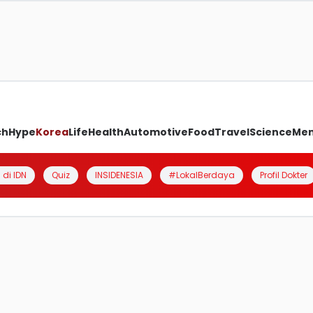
ch
Hype
Korea
Life
Health
Automotive
Food
Travel
Science
Me
 di IDN
Quiz
INSIDENESIA
#LokalBerdaya
Profil Dokter