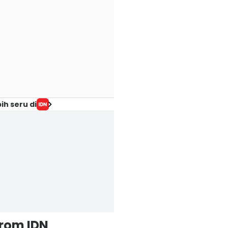
ih seru di
from IDN