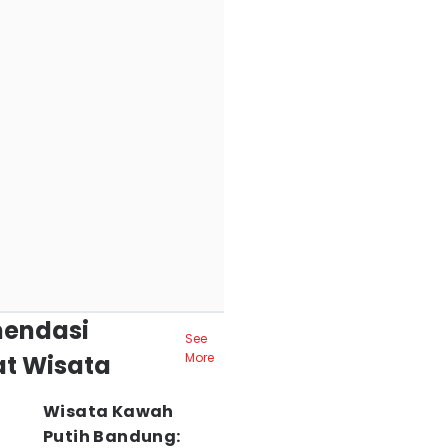
endasi
See
t Wisata
More
Wisata Kawah
Putih Bandung: