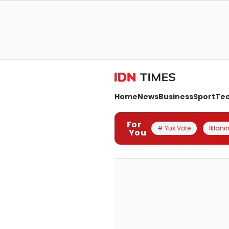
Home
News
Business
Sport
Te
For
# Yuk Vote
Iklanin
You