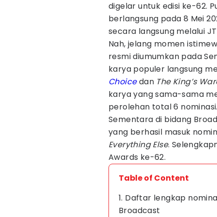
digelar untuk edisi ke-62.
berlangsung pada 8 Mei 202
secara langsung melalui JT
Nah, jelang momen istimew
resmi diumumkan pada Sen
karya populer langsung me
Choice
dan
The King’s Wa
karya yang sama-sama m
perolehan total 6 nominasi
Sementara di bidang Broa
yang berhasil masuk nomina
Everything Else
. Selengkap
Awards ke-62.
Table of Content
1. Daftar lengkap nomin
Broadcast