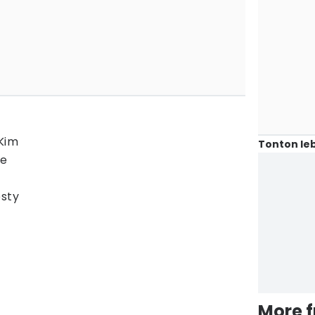
 Kim
Tonton leb
se
esty
More 