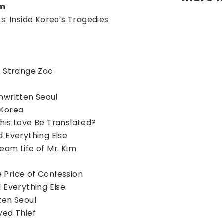
am
s: Inside Korea’s Tragedies
e Strange Zoo
nwritten Seoul
 Korea
his Love Be Translated?
d Everything Else
eam Life of Mr. Kim
 Price of Confession
 Everything Else
ten Seoul
ved Thief