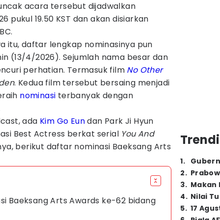
 Puncak acara tersebut dijadwalkan
6 pukul 19.50 KST dan akan disiarkan
BC.
a itu, daftar lengkap nominasinya pun
in (13/4/2026). Sejumlah nama besar dan
ncuri perhatian. Termasuk film
No Other
rden
. Kedua film tersebut bersaing menjadi
eraih
nominasi
terbanyak dengan
.
dcast, ada
Kim Go Eun
dan Park Ji Hyun
si Best Actress berkat serial
You And
Trendi
nya, berikut daftar nominasi Baeksang Arts
1
.
Gubern
2
.
Prabow
3
.
Makan B
4
.
Nilai T
asi Baeksang Arts Awards ke-62 bidang
5
.
17 Agus