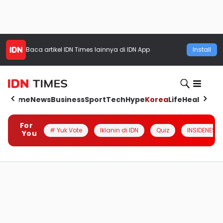
Baca artikel
IDN Times
lainnya di IDN App
Install
Home
News
Business
Sport
Tech
Hype
Korea
Life
Health
Aut
For
# Yuk Vote
Iklanin di IDN
Quiz
INSIDENESIA
You