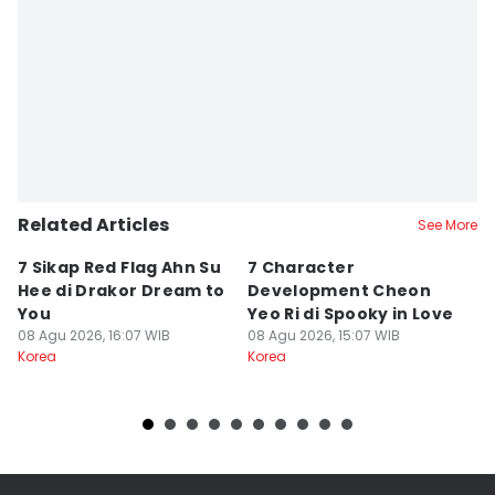
Related Articles
See More
7 Sikap Red Flag Ahn Su
7 Character
7
Hee di Drakor Dream to
Development Cheon
Y
You
Yeo Ri di Spooky in Love
S
08 Agu 2026, 16:07 WIB
08 Agu 2026, 15:07 WIB
T
08
Korea
Korea
Ko