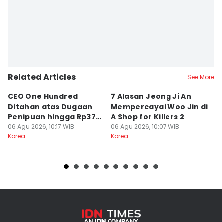
Related Articles
See More
CEO One Hundred
7 Alasan Jeong Ji An
7
Ditahan atas Dugaan
Mempercayai Woo Jin di
M
Penipuan hingga Rp379
A Shop for Killers 2
Gi
Miliar
06 Agu 2026, 10:17 WIB
06 Agu 2026, 10:07 WIB
06
Korea
Korea
Ko