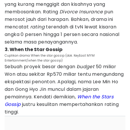
yang kurang menggigit dan kisahnya yang
membosankan. Rating
Divorce Insurance
pun
merosot jauh dari harapan. Bahkan, drama ini
mencatat
rating
terendah di tvN lewat kisaran
angka 0 persen hingga 1 persen secara nasional
selama masa penayangannya.
3. When the Star Gossip
Cuplikan drama When the star gossip (dok. KeyEast MYM
Entertainment/when the star gossip)
Sebuah proyek besar dengan
budget
50 miliar
Won atau sekitar Rp570 miliar tentu mengundang
ekspektasi penonton. Apalagi, nama Lee Min Ho
dan Gong Hyo Jin muncul dalam jajaran
pemainnya. Kendati demikian,
When the Stars
Gossip
justru kesulitan mempertahankan rating
tinggi.