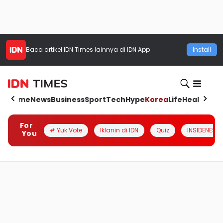
Baca artikel
IDN Times
lainnya di IDN App
Install
Home
News
Business
Sport
Tech
Hype
Korea
Life
Health
Aut
For
# Yuk Vote
Iklanin di IDN
Quiz
INSIDENESIA
You