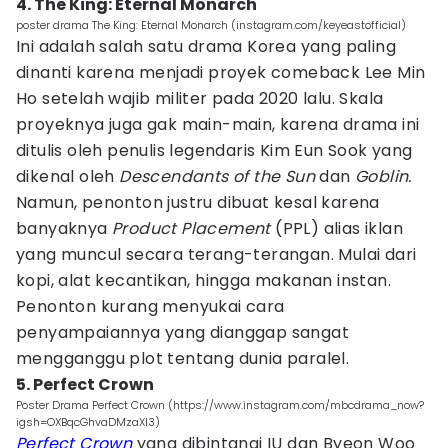
4. The King: Eternal Monarch
poster drama The King: Eternal Monarch (instagram.com/keyeastofficial)
Ini adalah salah satu drama Korea yang paling
dinanti karena menjadi proyek comeback Lee Min
Ho setelah wajib militer pada 2020 lalu. Skala
proyeknya juga gak main-main, karena drama ini
ditulis oleh penulis legendaris Kim Eun Sook yang
dikenal oleh
Descendants of the Sun
dan
Goblin.
Namun, penonton justru dibuat kesal karena
banyaknya
Product Placement
(PPL) alias iklan
yang muncul secara terang-terangan. Mulai dari
kopi, alat kecantikan, hingga makanan instan.
Penonton kurang menyukai cara
penyampaiannya yang dianggap sangat
mengganggu plot tentang dunia paralel.
5. Perfect Crown
Poster Drama Perfect Crown (https://www.instagram.com/mbcdrama_now?
igsh=OXBqcGhvaDMzaXI3)
Perfect Crown
yang dibintangi IU dan Byeon Woo